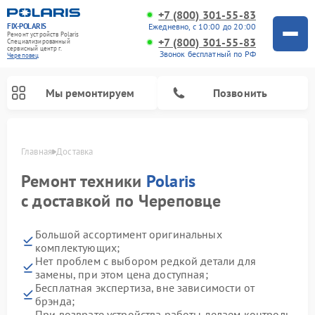
+7 (800) 301-55-83
FIX-POLARIS
Ежедневно, с 10:00 до 20:00
Ремонт устройств Polaris
+7 (800) 301-55-83
Специализированный
cервисный центр г.
Звонок бесплатный по РФ
Череповец
Мы ремонтируем
Позвонить
Главная
Доставка
Ремонт техники
Polaris
с доставкой по Череповце
Большой ассортимент оригинальных
комплектующих;
Нет проблем с выбором редкой детали для
замены, при этом цена доступная;
Ремонт водонагревателей Polaris
Ремонт микроволновых печей Polaris
Ремонт увлажнителей воздуха Polaris
Ремонт планетарных миксеров Polaris
Ремонт вертикальных пылесосов Polaris
Ремонт роботов-пылесосов Polaris
Бесплатная экспертиза, вне зависимости от
брэнда;
При возврате устройства работы делаем контроль