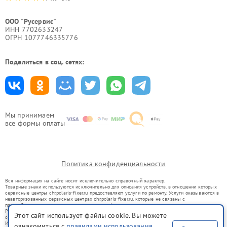
ООО "Русервис"
ИНН 7702633247
ОГРН 1077746335776
Поделиться в соц. сетях:
Мы принимаем
все формы оплаты
Политика конфиденциальности
Вся информация на сайте носит исключительно справочный характер.
Товарные знаки используются исключительно для описания устройств, в отношении которых
сервисные центры chr.polaris-fixer.ru предоставляют услуги по ремонту. Услуги оказываются в
неавторизованных сервисных центрах chr.polaris-fixer.ru, которые не связаны с
правообладателями товарных знаков или их официальными представителями.
Ремонт осуществляется для устройств, уже введенных в гражданский оборот в соответствии
Этот сайт использует файлы cookie. Вы можете
со статьей 1487 ГК РФ.
Использование товарных знаков не преследует цели индивидуализации услуг или введения
ознакомиться с
правилами использования