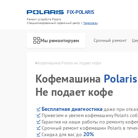
FIX-POLARIS
Ремонт устройств Polaris
Специализированный cервисный центр г.
Череповец
Мы ремонтируем
Срочный ремонт
Це
Polaris в Череповце
Кофемашина Polaris не подает кофе
Кофемашина
Polaris
Не подает кофе
Бесплатная диагностика
даже при отказ
Привезем и увезем кофемашину Polaris со
Гарантия на наши работы по ремонту кофе
Срочный ремонт кофемашин Polaris в тече
20%
Скидка для вас до
Ремонт водонагревателей Polaris
Ремонт микроволновых печей Polaris
Ремонт роботов-пылесосов Polaris
Ремонт увлажнителей воздуха Polaris
Ремонт вертикальных пылесосов Polaris
Ремонт планетарных миксеров Polaris