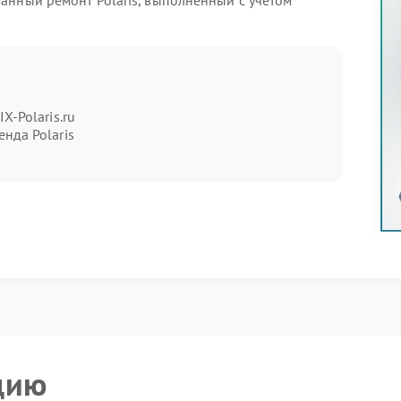
анный ремонт Polaris, выполненный с учетом
ия подачи кофе
пно. Обычно ему предшествуют косвенные признаки:
товления или посторонние шумы. Специалисты
X-Polaris.ru
обращают внимание на несколько типичных
нда Polaris
лами или частицами молотого зерна.
подачи напитка.
е давление для прокачки воды.
ровня жидкости.
вательной проверки всех элементов гидросистемы.
ьность работ
ия устройства кофемашины способно привести к
 в официальный сервис Polaris, вы минимизируете
енеры проводят регламентные работы в несколько
цию