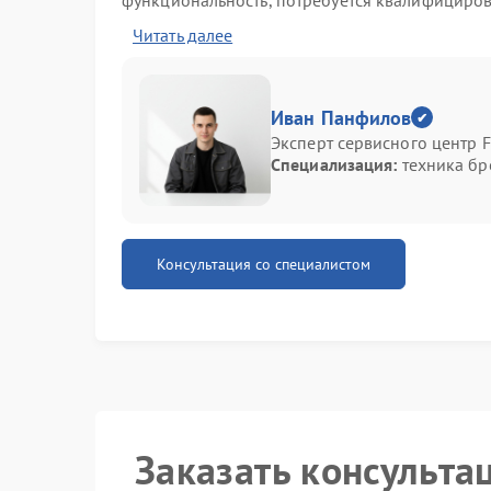
функциональность, потребуется квалифициров
конструктивных особенностей модели.
Читать далее
Основные причины отсутств
Отказ системы подачи редко случается внеза
Иван Панфилов
снижение напора, увеличение времени приго
Эксперт сервисного центр FI
сервис-центра FIX-POLARIS при диагностике 
Специализация:
техника бре
неисправностей:
Закупорка заварного блока кофейными мас
Засорение выпускного клапана или канала 
Поломка помпы, не создающей необходимо
Консультация со специалистом
Некорректная работа датчика потока или у
Точное определение причины требует последо
Диагностика и последовател
Самостоятельное вмешательство без пониман
поломке дорогостоящих модулей. Обратившись
риски и получите гарантию на результат. Инж
Заказать консульта
этапов: