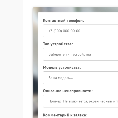
Внешний осмотр и тестирование в ра
неисправности.
Демонтаж заварного механизма и про
Контактный телефон:
Прозвонка электромагнитных клапано
Чистка гидравлических каналов спец
нерабочих деталей.
Как избежать повторения п
Тип устройства:
Выберите тип устройства
После профессионального ремонта Polaris ва
уходу. Используйте качественную воду с мини
предотвратить образование накипи. Своевре
Модель устройства:
и регулярно запускайте программу декальцина
рывками или тонкой струйкой, не откладывайте
диагностика обойдется значительно дешевле, 
гидроблока.
Описание неисправности:
Комментарий к заявке: