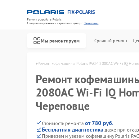
FIX-POLARIS
Ремонт устройств Polaris
Специализированный cервисный центр г.
Череповец
Мы ремонтируем
Срочный ремонт
Це
Polaris в Череповце
Ремонт кофемашины Polaris PACM 2080AC Wi-Fi IQ Hom
Ремонт кофемашины
2080AC Wi-Fi IQ Ho
Череповце
от 780 руб.
Стоимость ремонта
Бесплатная диагностика
даже при отказ
Привезем и увезем кофемашину Polaris PA
Ремонт водонагревателей Polaris
Ремонт микроволновых печей Polaris
Ремонт роботов-пылесосов Polaris
Ремонт увлажнителей воздуха Polaris
Ремонт вертикальных пылесосов Polaris
Ремонт планетарных миксеров Polaris