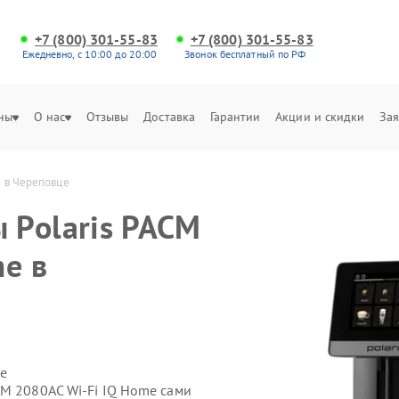
+7 (800) 301-55-83
+7 (800) 301-55-83
Ежедневно, с 10:00 до 20:00
Звонок бесплатный по РФ
ны
О нас
Отзывы
Доставка
Гарантии
Акции и скидки
Зая
e в Череповце
 Polaris PACM
me в
е
CM 2080AC Wi-Fi IQ Home сами