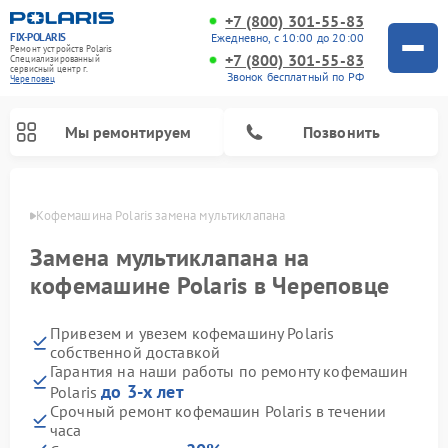
+7 (800) 301-55-83
FIX-POLARIS
Ежедневно, с 10:00 до 20:00
Ремонт устройств Polaris
+7 (800) 301-55-83
Специализированный
cервисный центр г.
Звонок бесплатный по РФ
Череповец
Мы ремонтируем
Позвонить
повце
Кофемашина Polaris замена мультиклапана
Замена мультиклапана на
кофемашине Polaris в Череповце
Привезем и увезем кофемашину Polaris
собственной доставкой
Гарантия на наши работы по ремонту кофемашин
до 3-х лет
Polaris
Ремонт вертикальных пылесосов Polaris
Ремонт водонагревателей Polaris
Ремонт роботов-пылесосов Polaris
Ремонт микроволновых печей Polaris
Ремонт увлажнителей воздуха Polaris
Ремонт планетарных миксеров Polaris
Срочный ремонт кофемашин Polaris в течении
часа