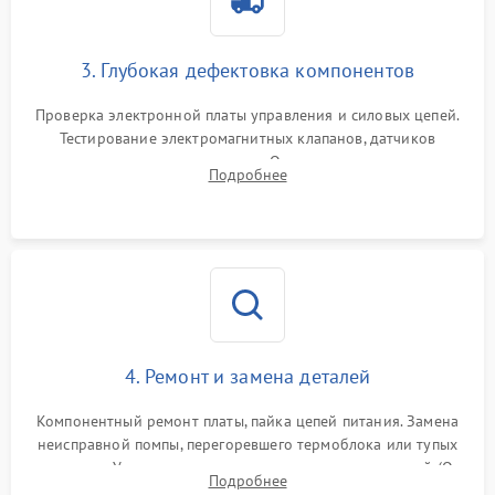
3. Глубокая дефектовка компонентов
Проверка электронной платы управления и силовых цепей.
Тестирование электромагнитных клапанов, датчиков
температуры и расходомера. Оценка степени износа
Подробнее
жерновов кофемолки, уплотнительных колец гидросистемы
и шестерней редуктора.
4. Ремонт и замена деталей
Компонентный ремонт платы, пайка цепей питания. Замена
неисправной помпы, перегоревшего термоблока или тупых
жерновов. Установка новых силиконовых уплотнителей (O-
Подробнее
ring) и тефлоновых трубок для надежного устранения