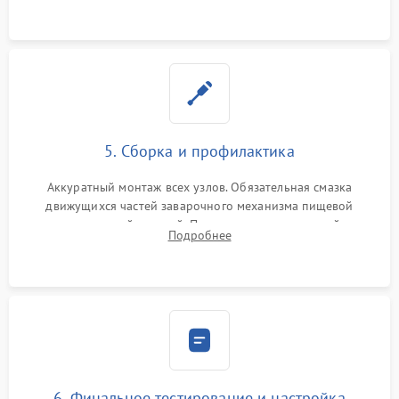
протечек.
5. Сборка и профилактика
Аккуратный монтаж всех узлов. Обязательная смазка
движущихся частей заварочного механизма пищевой
силиконовой смазкой. Проведение программной
Подробнее
декальцинации и очистки системы от кофейных масел.
Надежная фиксация всех соединений.
6. Финальное тестирование и настройка