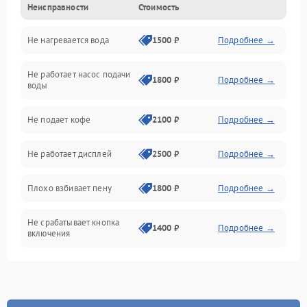
Неисправности
Стоимость
Прочие неисправности
Не нагревается вода
1500 ₽
Подробнее →
Включение и работа
Не работает насос подачи
Проблемы с водой
1800 ₽
Подробнее →
воды
Проблемы с капучинатором и паром
Не подает кофе
2100 ₽
Подробнее →
Управление и электроника
Не работает дисплей
2500 ₽
Подробнее →
Программное обеспечение
Плохо взбивает пену
1800 ₽
Подробнее →
Не срабатывает кнопка
1400 ₽
Подробнее →
включения
Запах гари при работе
1800 ₽
Подробнее →
Постоянные сбои в работе
1500 ₽
Подробнее →