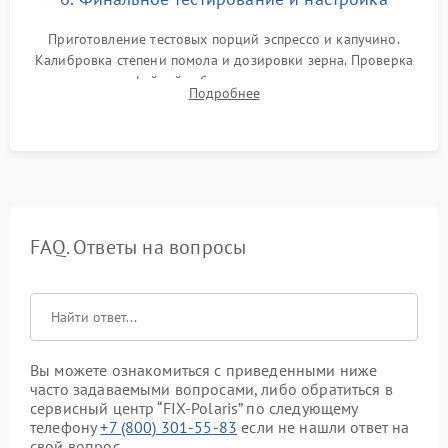
Приготовление тестовых порций эспрессо и капучино.
Калибровка степени помола и дозировки зерна. Проверка
плотности кофейной таблетки, температуры напитка и
Подробнее
качества молочной пены. Контроль отсутствия посторонних
шумов и протечек.
FAQ. Ответы на вопросы
Вы можете ознакомиться с приведенными ниже
часто задаваемыми вопросами, либо обратиться в
сервисный центр “FIX-Polaris” по следующему
телефону
+7 (800) 301-55-83
если не нашли ответ на
свой вопрос.