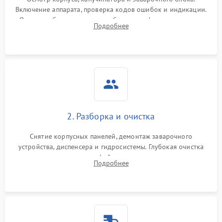
Включение аппарата, проверка кодов ошибок и индикации.
Оценка работы помпы, термоблока и кофемолки на слух.
Подробнее
Измерение температуры и давления воды для выявления
локализации поломки.
2. Разборка и очистка
Снятие корпусных панелей, демонтаж заварочного
устройства, диспенсера и гидросистемы. Глубокая очистка
внутренних узлов от кофейных масел, жмыха и накипи.
Подробнее
Промывка дренажных каналов и фильтров с использованием
специализированной химии.