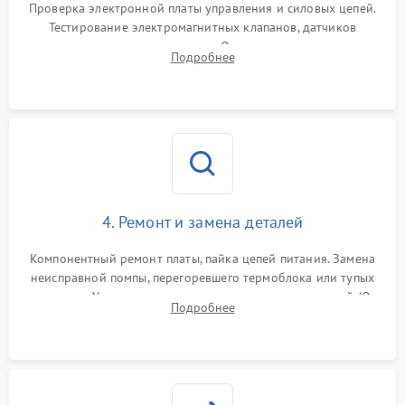
Проверка электронной платы управления и силовых цепей.
Тестирование электромагнитных клапанов, датчиков
температуры и расходомера. Оценка степени износа
Подробнее
жерновов кофемолки, уплотнительных колец гидросистемы
и шестерней редуктора.
4. Ремонт и замена деталей
Компонентный ремонт платы, пайка цепей питания. Замена
неисправной помпы, перегоревшего термоблока или тупых
жерновов. Установка новых силиконовых уплотнителей (O-
Подробнее
ring) и тефлоновых трубок для надежного устранения
протечек.