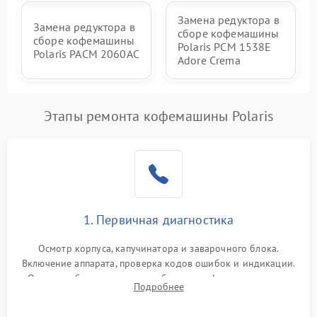
Замена редуктора в
Замена редуктора в
сборе кофемашины
сборе кофемашины
Polaris PCM 1538E
Polaris PACM 2060AC
Adore Crema
Этапы ремонта кофемашины Polaris
1. Первичная диагностика
Осмотр корпуса, капучинатора и заварочного блока.
Включение аппарата, проверка кодов ошибок и индикации.
Оценка работы помпы, термоблока и кофемолки на слух.
Подробнее
Измерение температуры и давления воды для выявления
локализации поломки.