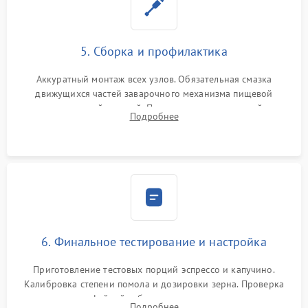
5. Сборка и профилактика
Аккуратный монтаж всех узлов. Обязательная смазка
движущихся частей заварочного механизма пищевой
силиконовой смазкой. Проведение программной
Подробнее
декальцинации и очистки системы от кофейных масел.
Надежная фиксация всех соединений.
6. Финальное тестирование и настройка
Приготовление тестовых порций эспрессо и капучино.
Калибровка степени помола и дозировки зерна. Проверка
плотности кофейной таблетки, температуры напитка и
Подробнее