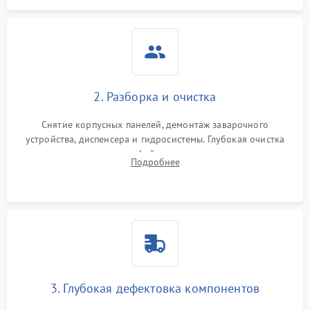
2. Разборка и очистка
Снятие корпусных панелей, демонтаж заварочного
устройства, диспенсера и гидросистемы. Глубокая очистка
внутренних узлов от кофейных масел, жмыха и накипи.
Подробнее
Промывка дренажных каналов и фильтров с использованием
специализированной химии.
3. Глубокая дефектовка компонентов