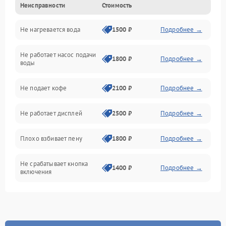
Неисправности
Стоимость
Прочие неисправности
Не нагревается вода
1500 ₽
Подробнее →
Включение и работа
Не работает насос подачи
Проблемы с водой
1800 ₽
Подробнее →
воды
Проблемы с капучинатором и паром
Не подает кофе
2100 ₽
Подробнее →
Управление и электроника
Не работает дисплей
2500 ₽
Подробнее →
Программное обеспечение
Плохо взбивает пену
1800 ₽
Подробнее →
Не срабатывает кнопка
1400 ₽
Подробнее →
включения
Запах гари при работе
1800 ₽
Подробнее →
Постоянные сбои в работе
1500 ₽
Подробнее →