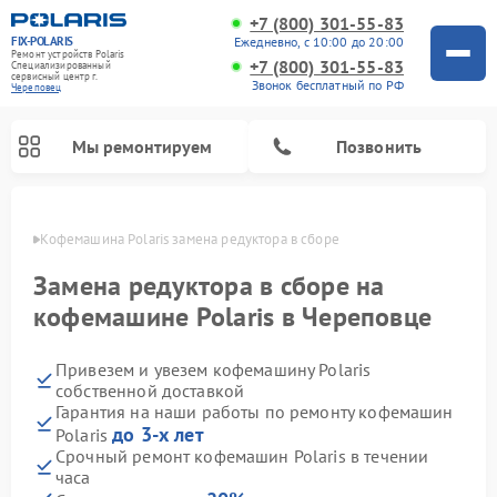
+7 (800) 301-55-83
FIX-POLARIS
Ежедневно, с 10:00 до 20:00
Ремонт устройств Polaris
+7 (800) 301-55-83
Специализированный
cервисный центр г.
Звонок бесплатный по РФ
Череповец
Мы ремонтируем
Позвонить
повце
Кофемашина Polaris замена редуктора в сборе
Замена редуктора в сборе на
кофемашине Polaris в Череповце
Привезем и увезем кофемашину Polaris
собственной доставкой
Гарантия на наши работы по ремонту кофемашин
до 3-х лет
Polaris
Ремонт вертикальных пылесосов Polaris
Ремонт водонагревателей Polaris
Ремонт роботов-пылесосов Polaris
Ремонт микроволновых печей Polaris
Ремонт увлажнителей воздуха Polaris
Ремонт планетарных миксеров Polaris
Срочный ремонт кофемашин Polaris в течении
часа