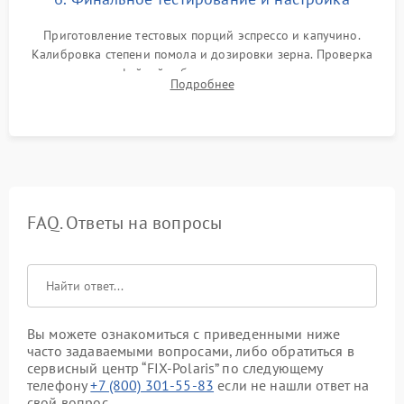
Приготовление тестовых порций эспрессо и капучино.
Калибровка степени помола и дозировки зерна. Проверка
плотности кофейной таблетки, температуры напитка и
Подробнее
качества молочной пены. Контроль отсутствия посторонних
шумов и протечек.
FAQ. Ответы на вопросы
Вы можете ознакомиться с приведенными ниже
часто задаваемыми вопросами, либо обратиться в
сервисный центр “FIX-Polaris” по следующему
телефону
+7 (800) 301-55-83
если не нашли ответ на
свой вопрос.