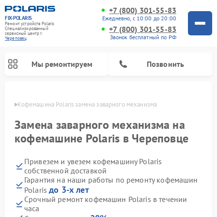
+7 (800) 301-55-83
FIX-POLARIS
Ежедневно, с 10:00 до 20:00
Ремонт устройств Polaris
+7 (800) 301-55-83
Специализированный
cервисный центр г.
Звонок бесплатный по РФ
Череповец
Мы ремонтируем
Позвонить
повце
Кофемашина Polaris замена заварного механизма
Замена заварного механизма на
кофемашине Polaris в Череповце
Привезем и увезем кофемашину Polaris
собственной доставкой
Гарантия на наши работы по ремонту кофемашин
до 3-х лет
Polaris
Ремонт вертикальных пылесосов Polaris
Ремонт водонагревателей Polaris
Ремонт роботов-пылесосов Polaris
Ремонт микроволновых печей Polaris
Ремонт увлажнителей воздуха Polaris
Ремонт планетарных миксеров Polaris
Срочный ремонт кофемашин Polaris в течении
часа