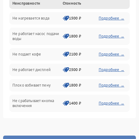
Неисправности
Стоимость
Прочие неисправности
Не нагревается вода
1500 ₽
Подробнее →
Включение и работа
Не работает насос подачи
Проблемы с водой
1800 ₽
Подробнее →
воды
Проблемы с капучинатором и паром
Не подает кофе
2100 ₽
Подробнее →
Управление и электроника
Не работает дисплей
2500 ₽
Подробнее →
Программное обеспечение
Плохо взбивает пену
1800 ₽
Подробнее →
Не срабатывает кнопка
1400 ₽
Подробнее →
включения
Запах гари при работе
1800 ₽
Подробнее →
Постоянные сбои в работе
1500 ₽
Подробнее →