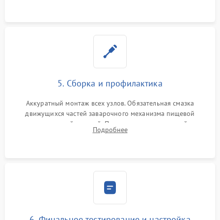
протечек.
5. Сборка и профилактика
Аккуратный монтаж всех узлов. Обязательная смазка
движущихся частей заварочного механизма пищевой
силиконовой смазкой. Проведение программной
Подробнее
декальцинации и очистки системы от кофейных масел.
Надежная фиксация всех соединений.
6. Финальное тестирование и настройка