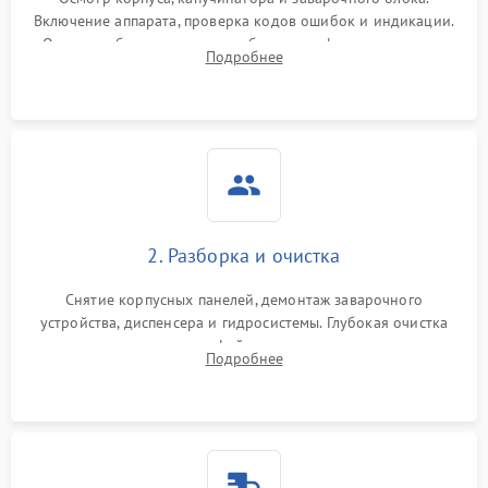
Включение аппарата, проверка кодов ошибок и индикации.
Оценка работы помпы, термоблока и кофемолки на слух.
Подробнее
Измерение температуры и давления воды для выявления
локализации поломки.
2. Разборка и очистка
Снятие корпусных панелей, демонтаж заварочного
устройства, диспенсера и гидросистемы. Глубокая очистка
внутренних узлов от кофейных масел, жмыха и накипи.
Подробнее
Промывка дренажных каналов и фильтров с использованием
специализированной химии.