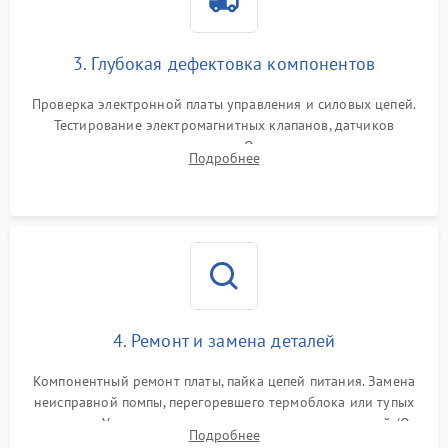
3. Глубокая дефектовка компонентов
Проверка электронной платы управления и силовых цепей.
Тестирование электромагнитных клапанов, датчиков
температуры и расходомера. Оценка степени износа
Подробнее
жерновов кофемолки, уплотнительных колец гидросистемы
и шестерней редуктора.
4. Ремонт и замена деталей
Компонентный ремонт платы, пайка цепей питания. Замена
неисправной помпы, перегоревшего термоблока или тупых
жерновов. Установка новых силиконовых уплотнителей (O-
Подробнее
ring) и тефлоновых трубок для надежного устранения