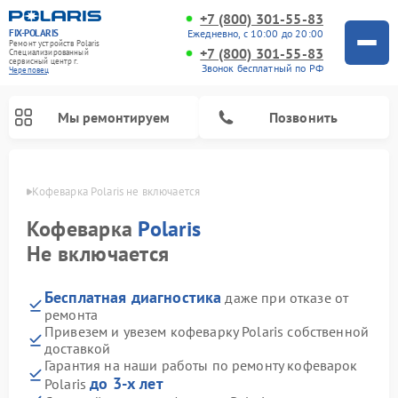
+7 (800) 301-55-83
FIX-POLARIS
Ежедневно, с 10:00 до 20:00
Ремонт устройств Polaris
+7 (800) 301-55-83
Специализированный
cервисный центр г.
Звонок бесплатный по РФ
Череповец
Мы ремонтируем
Позвонить
повце
Кофеварка Polaris не включается
Кофеварка
Polaris
Не включается
Бесплатная диагностика
даже при отказе от
ремонта
Привезем и увезем кофеварку Polaris собственной
доставкой
Ремонт водонагревателей Polaris
Ремонт микроволновых печей Polaris
Ремонт увлажнителей воздуха Polaris
Ремонт вертикальных пылесосов Polaris
Ремонт роботов-пылесосов Polaris
Ремонт планетарных миксеров Polaris
Гарантия на наши работы по ремонту кофеварок
до 3-х лет
Polaris