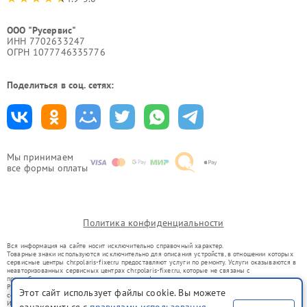
ООО "Русервис"
ИНН 7702633247
ОГРН 1077746335776
Поделиться в соц. сетях:
Мы принимаем
все формы оплаты
Политика конфиденциальности
Вся информация на сайте носит исключительно справочный характер.
Товарные знаки используются исключительно для описания устройств, в отношении которых
сервисные центры chr.polaris-fixer.ru предоставляют услуги по ремонту. Услуги оказываются в
неавторизованных сервисных центрах chr.polaris-fixer.ru, которые не связаны с
правообладателями товарных знаков или их официальными представителями.
Ремонт осуществляется для устройств, уже введенных в гражданский оборот в соответствии
Этот сайт использует файлы cookie. Вы можете
со статьей 1487 ГК РФ.
Использование товарных знаков не преследует цели индивидуализации услуг или введения