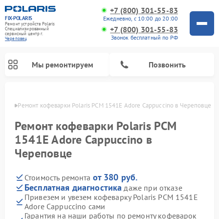
+7 (800) 301-55-83
FIX-POLARIS
Ежедневно, с 10:00 до 20:00
Ремонт устройств Polaris
+7 (800) 301-55-83
Специализированный
cервисный центр г.
Звонок бесплатный по РФ
Череповец
Мы ремонтируем
Позвонить
повце
Ремонт кофеварки Polaris PCM 1541E Adore Cappuccino в Череповце
Ремонт кофеварки Polaris PCM
1541E Adore Cappuccino в
Череповце
от 380 руб.
Стоимость ремонта
Бесплатная диагностика
даже при отказе
Привезем и увезем кофеварку Polaris PCM 1541E
Ремонт водонагревателей Polaris
Ремонт микроволновых печей Polaris
Ремонт увлажнителей воздуха Polaris
Ремонт вертикальных пылесосов Polaris
Ремонт роботов-пылесосов Polaris
Ремонт планетарных миксеров Polaris
Adore Cappuccino сами
Гарантия на наши работы по ремонту кофеварок