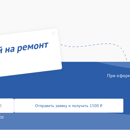
й на ремонт
При оформл
Отправить заявку и получить 1500 ₽
сти