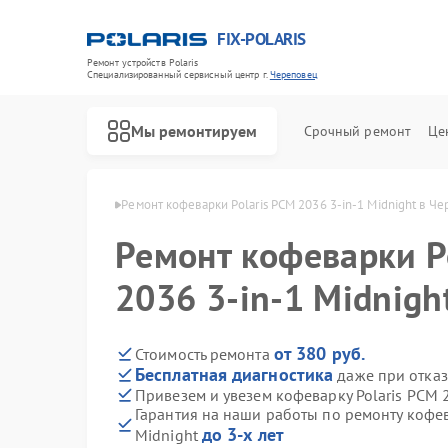
FIX-POLARIS
Ремонт устройств Polaris
Специализированный cервисный центр г.
Череповец
Мы ремонтируем
Срочный ремонт
Це
Polaris в Череповце
Ремонт кофеварки Polaris PCM 2036 3-in-1 Midnight в Ч
Ремонт кофеварки P
2036 3-in-1 Midnigh
от 380 руб.
Стоимость ремонта
Бесплатная диагностика
даже при отказ
Привезем и увезем кофеварку Polaris PCM 
Гарантия на наши работы по ремонту кофев
до 3-х лет
Midnight
Ремонт водонагревателей Polaris
Ремонт микроволновых печей Polaris
Ремонт роботов-пылесосов Polaris
Ремонт увлажнителей воздуха Polaris
Ремонт вертикальных пылесосов Polaris
Ремонт планетарных миксеров Polaris