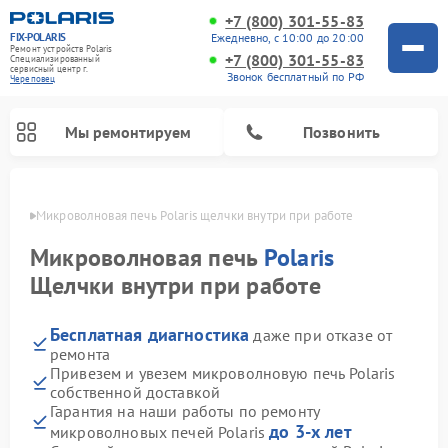
+7 (800) 301-55-83
FIX-POLARIS
Ежедневно, с 10:00 до 20:00
Ремонт устройств Polaris
+7 (800) 301-55-83
Специализированный
cервисный центр г.
Звонок бесплатный по РФ
Череповец
Мы ремонтируем
Позвонить
повце
Микроволновая печь Polaris щелчки внутри при работе
Микроволновая печь
Polaris
Щелчки внутри при работе
Бесплатная диагностика
даже при отказе от
ремонта
Привезем и увезем микроволновую печь Polaris
собственной доставкой
Ремонт вертикальных пылесосов Polaris
Ремонт водонагревателей Polaris
Ремонт роботов-пылесосов Polaris
Ремонт увлажнителей воздуха Polaris
Ремонт планетарных миксеров Polaris
Гарантия на наши работы по ремонту
до 3-х лет
микроволновых печей Polaris