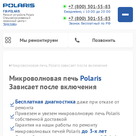
+7 (800) 301-55-83
FIX-POLARIS
Ежедневно, с 10:00 до 20:00
Ремонт устройств Polaris
+7 (800) 301-55-83
Специализированный
cервисный центр г.
Звонок бесплатный по РФ
Череповец
Мы ремонтируем
Позвонить
повце
Микроволновая печь Polaris зависает после включения
Микроволновая печь
Polaris
Зависает после включения
Бесплатная диагностика
даже при отказе от
ремонта
Привезем и увезем микроволновую печь Polaris
собственной доставкой
Ремонт вертикальных пылесосов Polaris
Ремонт водонагревателей Polaris
Ремонт роботов-пылесосов Polaris
Ремонт увлажнителей воздуха Polaris
Ремонт планетарных миксеров Polaris
Гарантия на наши работы по ремонту
до 3-х лет
микроволновых печей Polaris