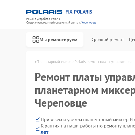
FIX-POLARIS
Ремонт устройств Polaris
Специализированный cервисный центр г.
Череповец
Мы ремонтируем
Срочный ремонт
Це
Polaris в Череповце
Планетарный миксер Polaris ремонт платы управления
Ремонт платы управ
планетарном миксере
Череповце
Привезем и увезем планетарный миксер Pol
Гарантия на наши работы по ремонту план
лет
Ремонт водонагревателей Polaris
Ремонт микроволновых печей Polaris
Ремонт роботов-пылесосов Polaris
Ремонт увлажнителей воздуха Polaris
Ремонт вертикальных пылесосов Polaris