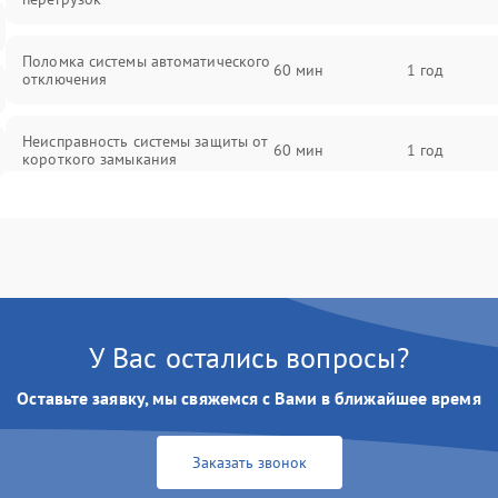
Поломка системы автоматического
60 мин
1 год
отключения
Неисправность системы защиты от
60 мин
1 год
короткого замыкания
Повреждение системы защиты от
60 мин
1 год
перегрева
Неисправность системы защиты от
60 мин
1 год
перенапряжения
У Вас остались вопросы?
Неисправность системы защиты от
60 мин
1 год
Оставьте заявку, мы свяжемся с Вами в ближайшее время
замыкания
Повреждение системы защиты от
Заказать звонок
60 мин
1 год
перегрузок