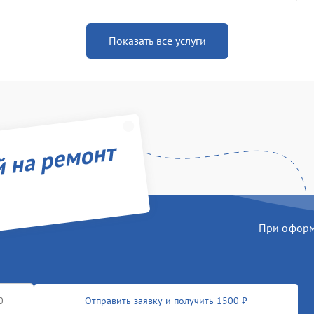
Показать все услуги
й на ремонт
При оформл
Отправить заявку и получить 1500 ₽