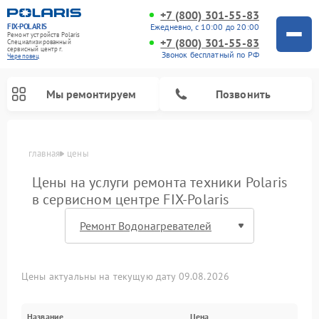
+7 (800) 301-55-83
FIX-POLARIS
Ежедневно, с 10:00 до 20:00
Ремонт устройств Polaris
+7 (800) 301-55-83
Специализированный
cервисный центр г.
Звонок бесплатный по РФ
Череповец
Мы ремонтируем
Позвонить
главная
цены
Цены на услуги ремонта техники Polaris
в сервисном центре FIX-Polaris
Цены актуальны на текущую дату 09.08.2026
Ремонт водонагревателей Polaris
Ремонт микроволновых печей Polaris
Ремонт увлажнителей воздуха Polaris
Ремонт планетарных миксеров Polaris
Ремонт вертикальных пылесосов Polaris
Ремонт роботов-пылесосов Polaris
Название
Цена