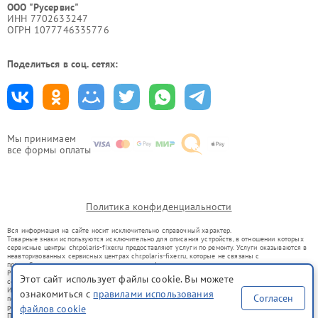
ООО "Русервис"
ИНН 7702633247
ОГРН 1077746335776
Поделиться в соц. сетях:
Мы принимаем
все формы оплаты
Политика конфиденциальности
Вся информация на сайте носит исключительно справочный характер.
Товарные знаки используются исключительно для описания устройств, в отношении которых
сервисные центры chr.polaris-fixer.ru предоставляют услуги по ремонту. Услуги оказываются в
неавторизованных сервисных центрах chr.polaris-fixer.ru, которые не связаны с
правообладателями товарных знаков или их официальными представителями.
Ремонт осуществляется для устройств, уже введенных в гражданский оборот в соответствии
Этот сайт использует файлы cookie. Вы можете
со статьей 1487 ГК РФ.
Использование товарных знаков не преследует цели индивидуализации услуг или введения
ознакомиться с
правилами использования
Согласен
потребителей в заблуждение, а служит для информирования о предоставляемых услугах по
файлов cookie
ремонту техники указанных брендов.
Представленная на сайте информация не является публичной офертой, определяемой