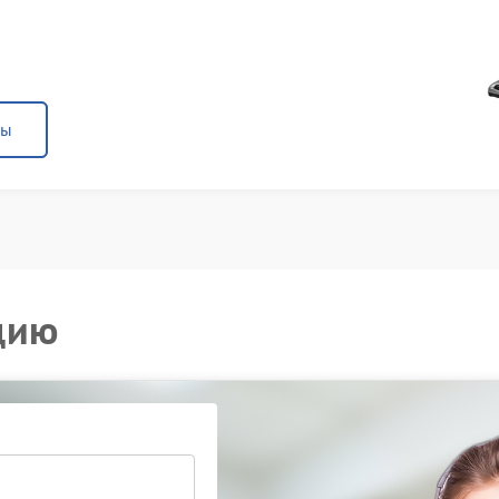
ны
цию