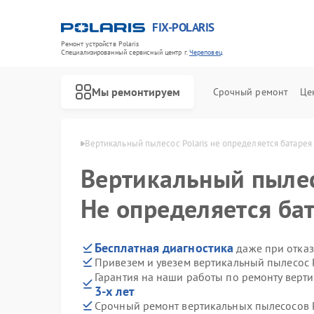
FIX-POLARIS
Ремонт устройств Polaris
Специализированный cервисный центр г.
Череповец
Мы ремонтируем
Срочный ремонт
Це
Polaris в Череповце
Вертикальный пылесос Polaris не определяется батарея
Вертикальный пыле
Не определяется ба
Бесплатная диагностика
даже при отказ
Привезем и увезем вертикальный пылесос P
Гарантия на наши работы по ремонту верти
3-х лет
Срочный ремонт вертикальных пылесосов Po
Ремонт водонагревателей Polaris
Ремонт микроволновых печей Polaris
Ремонт роботов-пылесосов Polaris
Ремонт увлажнителей воздуха Polaris
Ремонт планетарных миксеров Polaris