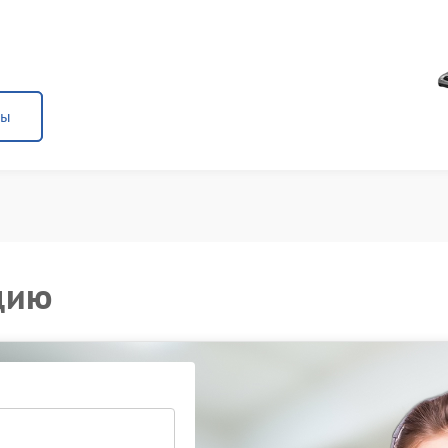
ны
цию