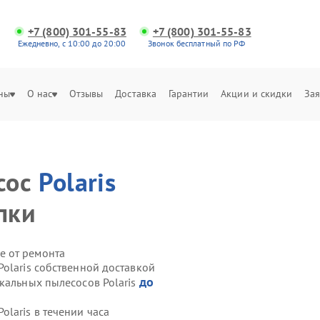
+7 (800) 301-55-83
+7 (800) 301-55-83
Ежедневно, с 10:00 до 20:00
Звонок бесплатный по РФ
ны
О нас
Отзывы
Доставка
Гарантии
Акции и скидки
Зая
сос
Polaris
пки
е от ремонта
olaris собственной доставкой
до
кальных пылесосов Polaris
laris в течении часа