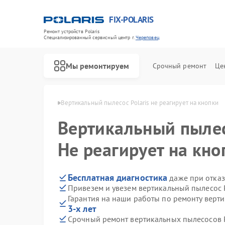
FIX-POLARIS
Ремонт устройств Polaris
Специализированный cервисный центр г.
Череповец
Мы ремонтируем
Срочный ремонт
Це
Polaris в Череповце
Вертикальный пылесос Polaris не реагирует на кнопки
Вертикальный пыле
Не реагирует на кно
Бесплатная диагностика
даже при отказ
Привезем и увезем вертикальный пылесос P
Гарантия на наши работы по ремонту верти
3-х лет
Срочный ремонт вертикальных пылесосов Po
Ремонт водонагревателей Polaris
Ремонт микроволновых печей Polaris
Ремонт роботов-пылесосов Polaris
Ремонт увлажнителей воздуха Polaris
Ремонт планетарных миксеров Polaris