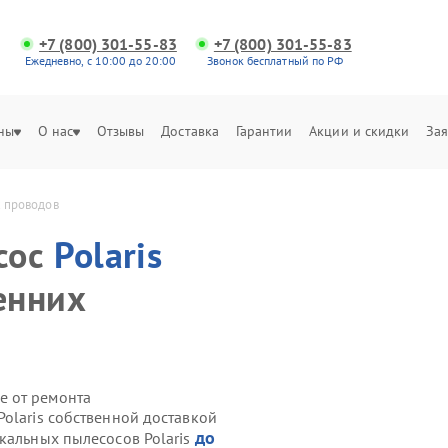
+7 (800) 301-55-83
+7 (800) 301-55-83
Ежедневно, с 10:00 до 20:00
Звонок бесплатный по РФ
ны
О нас
Отзывы
Доставка
Гарантии
Акции и скидки
Зая
х проводов
сос
Polaris
енних
е от ремонта
olaris собственной доставкой
до
кальных пылесосов Polaris