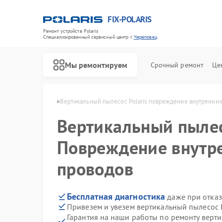
FIX-POLARIS
Ремонт устройств Polaris
Специализированный cервисный центр г.
Череповец
Мы ремонтируем
Срочный ремонт
Це
Polaris в Череповце
Вертикальный пылесос Polaris повреждение внутренни
Вертикальный пыле
Повреждение внутр
проводов
Бесплатная диагностика
даже при отказ
Привезем и увезем вертикальный пылесос P
Гарантия на наши работы по ремонту верти
Ремонт водонагревателей Polaris
Ремонт микроволновых печей Polaris
Ремонт роботов-пылесосов Polaris
Ремонт увлажнителей воздуха Polaris
Ремонт планетарных миксеров Polaris