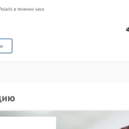
laris в течении часа
ны
цию