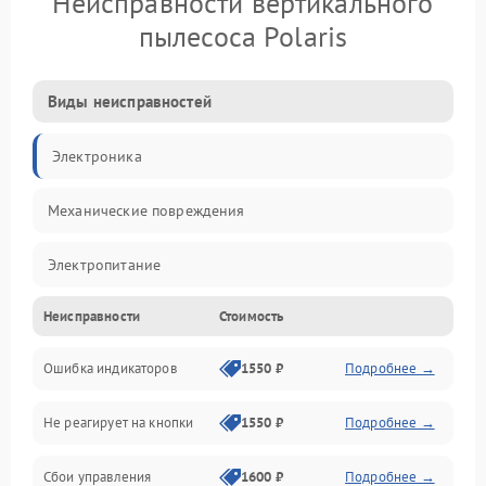
Неисправности вертикального
пылесоса Polaris
Виды неисправностей
Электроника
Механические повреждения
Электропитание
Неисправности
Стоимость
Механика
Ошибка индикаторов
1550 ₽
Подробнее →
Аккумулятор
Не реагирует на кнопки
1550 ₽
Подробнее →
Работа системы
Сбои управления
1600 ₽
Подробнее →
Всасывание