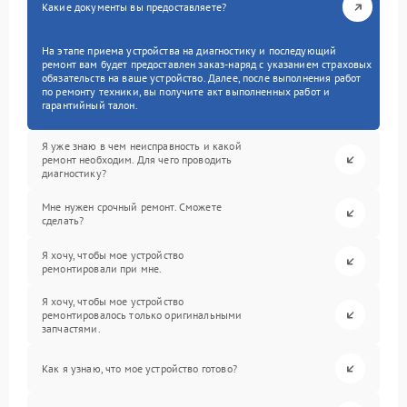
Какие документы вы предоставляете?
На этапе приема устройства на диагностику и последующий
ремонт вам будет предоставлен заказ-наряд с указанием страховых
обязательств на ваше устройство. Далее, после выполнения работ
по ремонту техники, вы получите акт выполненных работ и
гарантийный талон.
Я уже знаю в чем неисправность и какой
ремонт необходим. Для чего проводить
диагностику?
Мне нужен срочный ремонт. Сможете
сделать?
Я хочу, чтобы мое устройство
ремонтировали при мне.
Я хочу, чтобы мое устройство
ремонтировалось только оригинальными
запчастями.
Как я узнаю, что мое устройство готово?