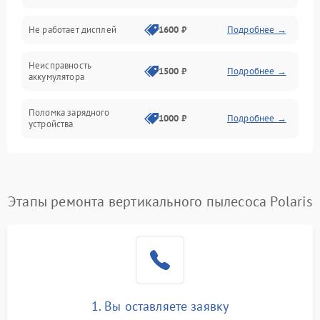
Не работает дисплей
1600 ₽
Подробнее →
Засор
Неисправность
Привод
1500 ₽
Подробнее →
аккумулятора
Мотор
Поломка зарядного
1000 ₽
Подробнее →
устройства
Защита
Неисправность двигателя
2000 ₽
Подробнее →
Корпус/Герметичность
Поломка кнопки
Этапы ремонта вертикального пылесоса Polaris
500 ₽
Подробнее →
включения/выключения
Электронные компоненты
Неисправность системы
1000 ₽
Подробнее →
индикации
Неисправность системы
1000 ₽
Подробнее →
защиты от перегрева
1. Вы оставляете заявку