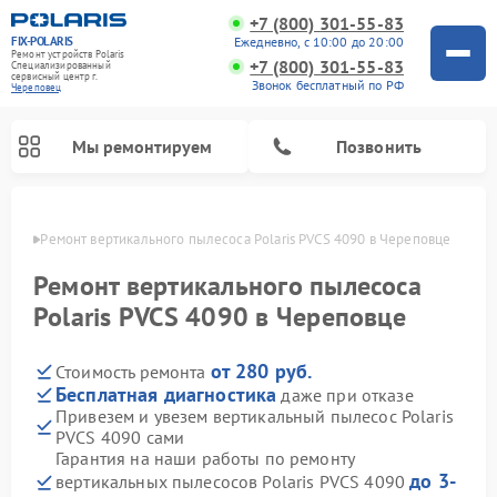
+7 (800) 301-55-83
FIX-POLARIS
Ежедневно, с 10:00 до 20:00
Ремонт устройств Polaris
+7 (800) 301-55-83
Специализированный
cервисный центр г.
Звонок бесплатный по РФ
Череповец
Мы ремонтируем
Позвонить
повце
Ремонт вертикального пылесоса Polaris PVCS 4090 в Череповце
Ремонт вертикального пылесоса
Polaris PVCS 4090 в Череповце
от 280 руб.
Стоимость ремонта
Бесплатная диагностика
даже при отказе
Привезем и увезем вертикальный пылесос Polaris
PVCS 4090 сами
Ремонт водонагревателей Polaris
Ремонт микроволновых печей Polaris
Ремонт увлажнителей воздуха Polaris
Ремонт роботов-пылесосов Polaris
Ремонт планетарных миксеров Polaris
Гарантия на наши работы по ремонту
до 3-
вертикальных пылесосов Polaris PVCS 4090