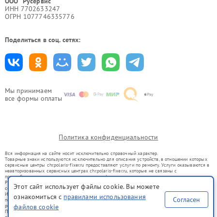
ООО "Русервис"
ИНН 7702633247
ОГРН 1077746335776
Поделиться в соц. сетях:
Мы принимаем
все формы оплаты
Политика конфиденциальности
Вся информация на сайте носит исключительно справочный характер.
Товарные знаки используются исключительно для описания устройств, в отношении которых
сервисные центры chr.polaris-fixer.ru предоставляют услуги по ремонту. Услуги оказываются в
неавторизованных сервисных центрах chr.polaris-fixer.ru, которые не связаны с
правообладателями товарных знаков или их официальными представителями.
Ремонт осуществляется для устройств, уже введенных в гражданский оборот в соответствии
Этот сайт использует файлы cookie. Вы можете
со статьей 1487 ГК РФ.
Использование товарных знаков не преследует цели индивидуализации услуг или введения
ознакомиться с
правилами использования
Согласен
потребителей в заблуждение, а служит для информирования о предоставляемых услугах по
файлов cookie
ремонту техники указанных брендов.
Представленная на сайте информация не является публичной офертой, определяемой