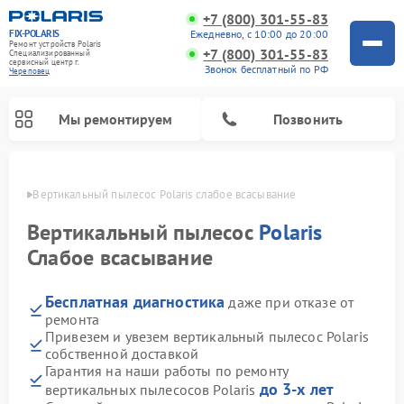
+7 (800) 301-55-83
FIX-POLARIS
Ежедневно, с 10:00 до 20:00
Ремонт устройств Polaris
+7 (800) 301-55-83
Специализированный
cервисный центр г.
Звонок бесплатный по РФ
Череповец
Мы ремонтируем
Позвонить
повце
Вертикальный пылесос Polaris слабое всасывание
Вертикальный пылесос
Polaris
Слабое всасывание
Бесплатная диагностика
даже при отказе от
ремонта
Привезем и увезем вертикальный пылесос Polaris
собственной доставкой
Ремонт водонагревателей Polaris
Ремонт микроволновых печей Polaris
Ремонт увлажнителей воздуха Polaris
Ремонт роботов-пылесосов Polaris
Ремонт планетарных миксеров Polaris
Гарантия на наши работы по ремонту
до 3-х лет
вертикальных пылесосов Polaris