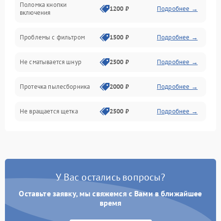
Поломка кнопки
1200 ₽
Подробнее →
включения
Проблемы с фильтром
1500 ₽
Подробнее →
Не сматывается шнур
2500 ₽
Подробнее →
Протечка пылесборника
2000 ₽
Подробнее →
Не вращается щетка
2500 ₽
Подробнее →
Шум при работе
2500 ₽
Подробнее →
Поломка контейнера для
1500 ₽
Подробнее →
пыли
У Вас остались вопросы?
Оставьте заявку, мы свяжемся с Вами в ближайшее
Плохая уборка шерсти
2400 ₽
Подробнее →
или волос
время