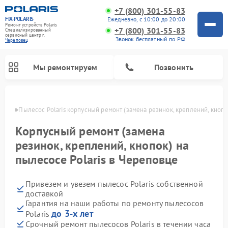
+7 (800) 301-55-83
FIX-POLARIS
Ежедневно, с 10:00 до 20:00
Ремонт устройств Polaris
+7 (800) 301-55-83
Специализированный
cервисный центр г.
Звонок бесплатный по РФ
Череповец
Мы ремонтируем
Позвонить
повце
Пылесос Polaris корпусный ремонт (замена резинок, креплений, кнопо
Корпусный ремонт (замена
резинок, креплений, кнопок) на
пылесосе Polaris в Череповце
Привезем и увезем пылесос Polaris собственной
доставкой
Гарантия на наши работы по ремонту пылесосов
Ремонт водонагревателей Polaris
Ремонт микроволновых печей Polaris
Ремонт увлажнителей воздуха Polaris
Ремонт вертикальных пылесосов Polaris
Ремонт роботов-пылесосов Polaris
Ремонт планетарных миксеров Polaris
до 3-х лет
Polaris
Срочный ремонт пылесосов Polaris в течении часа