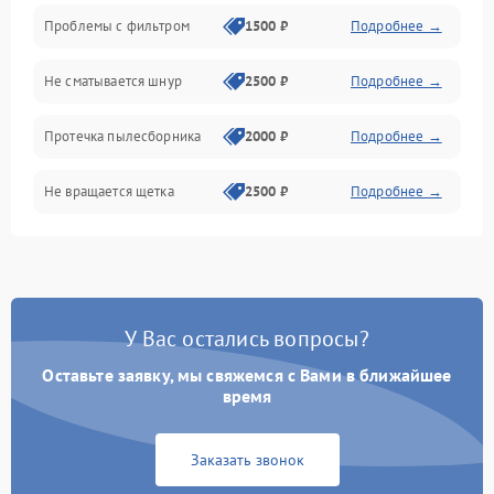
Проблемы с фильтром
1500 ₽
Подробнее →
Не сматывается шнур
2500 ₽
Подробнее →
Протечка пылесборника
2000 ₽
Подробнее →
Не вращается щетка
2500 ₽
Подробнее →
Шум при работе
2500 ₽
Подробнее →
Поломка контейнера для
1500 ₽
Подробнее →
пыли
У Вас остались вопросы?
Оставьте заявку, мы свяжемся с Вами в ближайшее
Плохая уборка шерсти
2400 ₽
Подробнее →
или волос
время
Заказать звонок