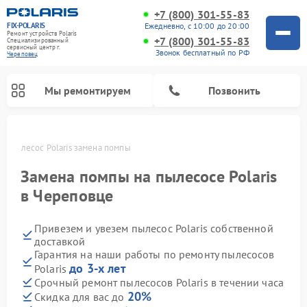
+7 (800) 301-55-83
FIX-POLARIS
Ежедневно, с 10:00 до 20:00
Ремонт устройств Polaris
+7 (800) 301-55-83
Специализированный
cервисный центр г.
Звонок бесплатный по РФ
Череповец
Мы ремонтируем
Позвонить
це
Пылесос Polaris замена помпы
Замена помпы на пылесосе Polaris
в Череповце
Привезем и увезем пылесос Polaris собственной
доставкой
Гарантия на наши работы по ремонту пылесосов
до 3-х лет
Polaris
Ремонт водонагревателей Polaris
Ремонт микроволновых печей Polaris
Ремонт увлажнителей воздуха Polaris
Ремонт вертикальных пылесосов Polaris
Ремонт роботов-пылесосов Polaris
Ремонт планетарных миксеров Polaris
Срочный ремонт пылесосов Polaris в течении часа
20%
Скидка для вас до