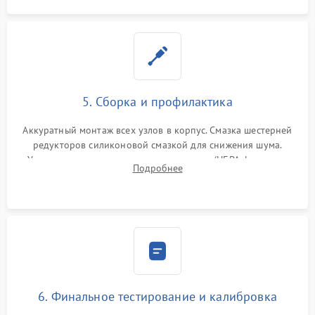
5. Сборка и профилактика
Аккуратный монтаж всех узлов в корпус. Смазка шестерней
редукторов силиконовой смазкой для снижения шума.
Установка новых расходных материалов (HEPA-фильтров,
Подробнее
микрофибры, щеток). Надежная фиксация разъемов и
проверка герметичности водяного контура.
6. Финальное тестирование и калибровка