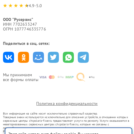
4.9-5.0
ООО "Русервис"
ИНН 7702633247
ОГРН 1077746335776
Поделиться в соц. сетях:
Мы принимаем
все формы оплаты
Политика конфиденциальности
Вся информация на сайте носит исключительно справочный характер.
Товарные знаки используются исключительно для описания устройств, в отношении которых
сервисные центры chr.polaris-fixer.ru предоставляют услуги по ремонту. Услуги оказываются в
неавторизованных сервисных центрах chr.polaris-fixer.ru, которые не связаны с
правообладателями товарных знаков или их официальными представителями.
Ремонт осуществляется для устройств, уже введенных в гражданский оборот в соответствии