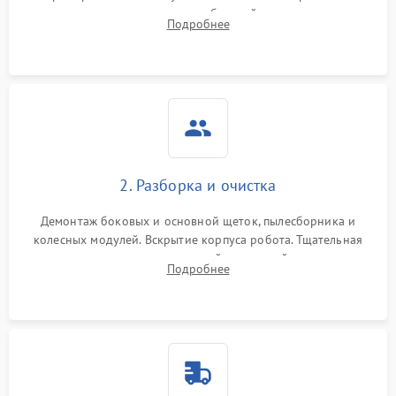
аккумулятора и тестирование базовой станции зарядки.
Подробнее
Оценка работы лидара, бампера и датчиков падения для
локализации неисправности.
2. Разборка и очистка
Демонтаж боковых и основной щеток, пылесборника и
колесных модулей. Вскрытие корпуса робота. Тщательная
очистка внутренних полостей, шестерней и плат от
Подробнее
скопившейся пыли, волос и шерсти животных с
использованием сжатого воздуха и щеток.