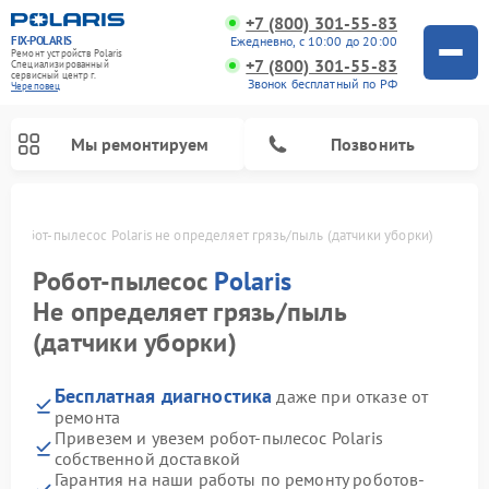
+7 (800) 301-55-83
FIX-POLARIS
Ежедневно, с 10:00 до 20:00
Ремонт устройств Polaris
+7 (800) 301-55-83
Специализированный
cервисный центр г.
Звонок бесплатный по РФ
Череповец
Мы ремонтируем
Позвонить
е
Робот-пылесос Polaris не определяет грязь/пыль (датчики уборки)
Робот-пылесос
Polaris
Не определяет грязь/пыль
(датчики уборки)
Бесплатная диагностика
даже при отказе от
ремонта
Привезем и увезем робот-пылесос Polaris
Ремонт вертикальных пылесосов Polaris
Ремонт водонагревателей Polaris
Ремонт микроволновых печей Polaris
Ремонт увлажнителей воздуха Polaris
Ремонт планетарных миксеров Polaris
собственной доставкой
Гарантия на наши работы по ремонту роботов-