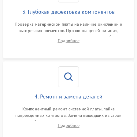
3. Глубокая дефектовка компонентов
Проверка материнской платы на наличие окислений и
выгоревших элементов. Прозвонка цепей питания,
тестирование приводных моторов колес и турбины
Подробнее
всасывания. Оценка состояния оптических и инфракрасных
датчиков, а также механизма лазерного дальномера.
4. Ремонт и замена деталей
Компонентный ремонт системной платы, пайка
поврежденных контактов. Замена вышедших из строя
двигателей, изношенного аккумулятора, неисправного
Подробнее
лидара или помпы подачи воды. Восстановление шлейфов и
устранение последствий попадания влаги.