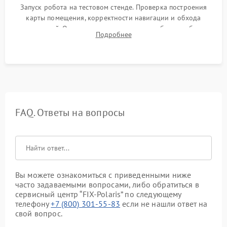
Запуск робота на тестовом стенде. Проверка построения
карты помещения, корректности навигации и обхода
препятствий. Оценка силы всасывания и работы турбины.
Подробнее
Тестирование автоматического возврата на док-станцию и
процесса зарядки.
FAQ. Ответы на вопросы
Вы можете ознакомиться с приведенными ниже
часто задаваемыми вопросами, либо обратиться в
сервисный центр “FIX-Polaris” по следующему
телефону
+7 (800) 301-55-83
если не нашли ответ на
свой вопрос.