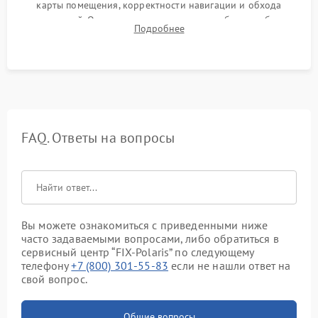
карты помещения, корректности навигации и обхода
препятствий. Оценка силы всасывания и работы турбины.
Подробнее
Тестирование автоматического возврата на док-станцию и
процесса зарядки.
FAQ. Ответы на вопросы
Вы можете ознакомиться с приведенными ниже
часто задаваемыми вопросами, либо обратиться в
сервисный центр “FIX-Polaris” по следующему
телефону
+7 (800) 301-55-83
если не нашли ответ на
свой вопрос.
Общие вопросы