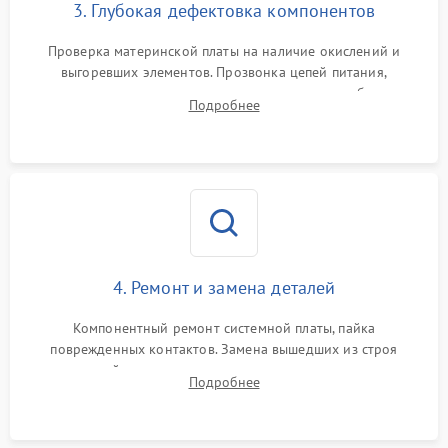
3. Глубокая дефектовка компонентов
Проверка материнской платы на наличие окислений и
выгоревших элементов. Прозвонка цепей питания,
тестирование приводных моторов колес и турбины
Подробнее
всасывания. Оценка состояния оптических и инфракрасных
датчиков, а также механизма лазерного дальномера.
4. Ремонт и замена деталей
Компонентный ремонт системной платы, пайка
поврежденных контактов. Замена вышедших из строя
двигателей, изношенного аккумулятора, неисправного
Подробнее
лидара или помпы подачи воды. Восстановление шлейфов и
устранение последствий попадания влаги.