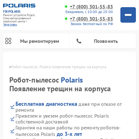
+7 (800) 301-55-83
FIX-POLARIS
Ежедневно, с 10:00 до 20:00
Ремонт устройств Polaris
+7 (800) 301-55-83
Специализированный
cервисный центр г.
Звонок бесплатный по РФ
Череповец
Мы ремонтируем
Позвонить
повце
Робот-пылесос Polaris появление трещин на корпуса
Робот-пылесос
Polaris
Появление трещин на корпуса
Бесплатная диагностика
даже при отказе от
ремонта
Привезем и увезем робот-пылесос Polaris
собственной доставкой
Ремонт вертикальных пылесосов Polaris
Ремонт водонагревателей Polaris
Ремонт микроволновых печей Polaris
Ремонт увлажнителей воздуха Polaris
Ремонт планетарных миксеров Polaris
Гарантия на наши работы по ремонту роботов-
до 3-х лет
пылесосов Polaris