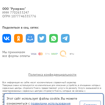
ООО "Русервис"
ИНН 7702633247
ОГРН 1077746335776
Поделиться в соц. сетях:
Мы принимаем
все формы оплаты
Политика конфиденциальности
Вся информация на сайте носит исключительно справочный характер.
Товарные знаки используются исключительно для описания устройств, в отношении которых
сервисные центры chr.polaris-fixer.ru предоставляют услуги по ремонту. Услуги оказываются в
неавторизованных сервисных центрах chr.polaris-fixer.ru, которые не связаны с
правообладателями товарных знаков или их официальными представителями.
Ремонт осуществляется для устройств, уже введенных в гражданский оборот в соответствии
Этот сайт использует файлы cookie. Вы можете
со статьей 1487 ГК РФ.
Использование товарных знаков не преследует цели индивидуализации услуг или введения
ознакомиться с
правилами использования
Согласен
потребителей в заблуждение, а служит для информирования о предоставляемых услугах по