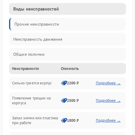
Виды неисправностей
Прочие неисправности
Неисправность движения
Общие поломки
Неисправности
Стоимость
Неисправность датчиков
Сильно греется корпус
2200 ₽
Подробнее →
Неисправность программного обеспечения
Появление трещин на
Проблемы с сигналом
2500 ₽
Подробнее →
корпуса
Неисправность резервуаров и систем подачи воды
Запах химии или пластика
1800 ₽
Подробнее →
при работе
Проблемы с механикой