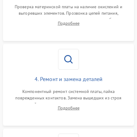
Проверка материнской платы на наличие окислений и
выгоревших элементов. Прозвонка цепей питания,
тестирование приводных моторов колес и турбины
Подробнее
всасывания. Оценка состояния оптических и инфракрасных
датчиков, а также механизма лазерного дальномера.
4. Ремонт и замена деталей
Компонентный ремонт системной платы, пайка
поврежденных контактов. Замена вышедших из строя
двигателей, изношенного аккумулятора, неисправного
Подробнее
лидара или помпы подачи воды. Восстановление шлейфов и
устранение последствий попадания влаги.