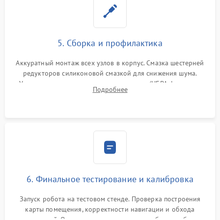
5. Сборка и профилактика
Аккуратный монтаж всех узлов в корпус. Смазка шестерней
редукторов силиконовой смазкой для снижения шума.
Установка новых расходных материалов (HEPA-фильтров,
Подробнее
микрофибры, щеток). Надежная фиксация разъемов и
проверка герметичности водяного контура.
6. Финальное тестирование и калибровка
Запуск робота на тестовом стенде. Проверка построения
карты помещения, корректности навигации и обхода
препятствий. Оценка силы всасывания и работы турбины.