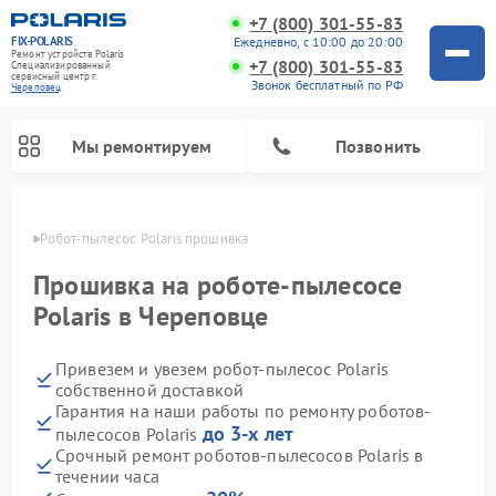
+7 (800) 301-55-83
FIX-POLARIS
Ежедневно, с 10:00 до 20:00
Ремонт устройств Polaris
+7 (800) 301-55-83
Специализированный
cервисный центр г.
Звонок бесплатный по РФ
Череповец
Мы ремонтируем
Позвонить
повце
Робот-пылесос Polaris прошивка
Прошивка на роботе-пылесосе
Polaris в Череповце
Привезем и увезем робот-пылесос Polaris
собственной доставкой
Гарантия на наши работы по ремонту роботов-
до 3-х лет
пылесосов Polaris
Ремонт вертикальных пылесосов Polaris
Ремонт водонагревателей Polaris
Ремонт микроволновых печей Polaris
Ремонт увлажнителей воздуха Polaris
Ремонт планетарных миксеров Polaris
Срочный ремонт роботов-пылесосов Polaris в
течении часа