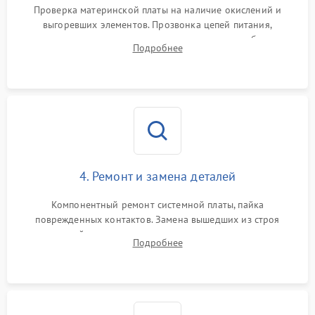
Проверка материнской платы на наличие окислений и
выгоревших элементов. Прозвонка цепей питания,
тестирование приводных моторов колес и турбины
Подробнее
всасывания. Оценка состояния оптических и инфракрасных
датчиков, а также механизма лазерного дальномера.
4. Ремонт и замена деталей
Компонентный ремонт системной платы, пайка
поврежденных контактов. Замена вышедших из строя
двигателей, изношенного аккумулятора, неисправного
Подробнее
лидара или помпы подачи воды. Восстановление шлейфов и
устранение последствий попадания влаги.