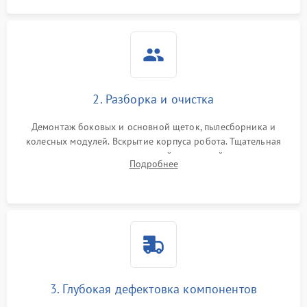
2. Разборка и очистка
Демонтаж боковых и основной щеток, пылесборника и
колесных модулей. Вскрытие корпуса робота. Тщательная
очистка внутренних полостей, шестерней и плат от
Подробнее
скопившейся пыли, волос и шерсти животных с
использованием сжатого воздуха и щеток.
3. Глубокая дефектовка компонентов