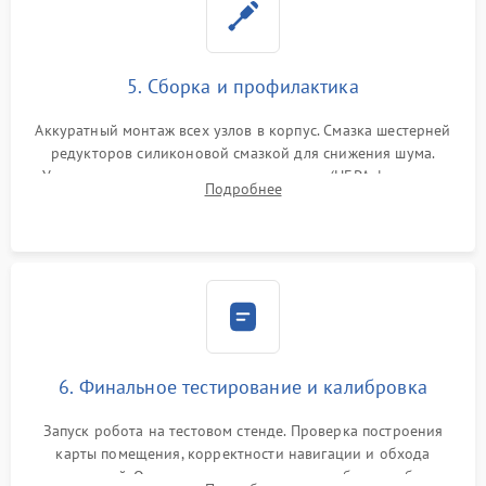
5. Сборка и профилактика
Аккуратный монтаж всех узлов в корпус. Смазка шестерней
редукторов силиконовой смазкой для снижения шума.
Установка новых расходных материалов (HEPA-фильтров,
Подробнее
микрофибры, щеток). Надежная фиксация разъемов и
проверка герметичности водяного контура.
6. Финальное тестирование и калибровка
Запуск робота на тестовом стенде. Проверка построения
карты помещения, корректности навигации и обхода
препятствий. Оценка силы всасывания и работы турбины.