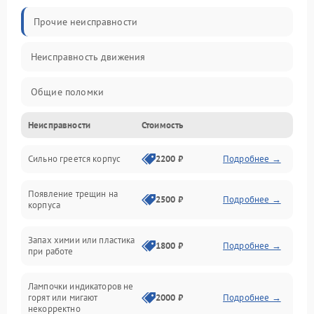
Прочие неисправности
Неисправность движения
Общие поломки
Неисправности
Стоимость
Неисправность датчиков
Сильно греется корпус
2200 ₽
Подробнее →
Неисправность программного обеспечения
Появление трещин на
Проблемы с сигналом
2500 ₽
Подробнее →
корпуса
Неисправность резервуаров и систем подачи воды
Запах химии или пластика
1800 ₽
Подробнее →
при работе
Проблемы с механикой
Лампочки индикаторов не
горят или мигают
2000 ₽
Подробнее →
Батарея
некорректно