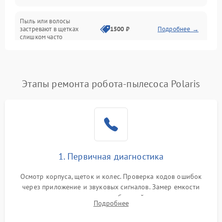
Режим работы
Пыль или волосы
застревают в щетках
1500 ₽
Подробнее →
слишком часто
Программные сбои
Этапы ремонта робота-пылесоса Polaris
1. Первичная диагностика
Осмотр корпуса, щеток и колес. Проверка кодов ошибок
через приложение и звуковых сигналов. Замер емкости
аккумулятора и тестирование базовой станции зарядки.
Подробнее
Оценка работы лидара, бампера и датчиков падения для
локализации неисправности.