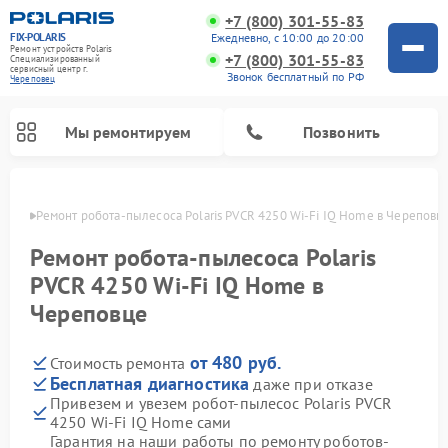
+7 (800) 301-55-83
FIX-POLARIS
Ежедневно, с 10:00 до 20:00
Ремонт устройств Polaris
+7 (800) 301-55-83
Специализированный
cервисный центр г.
Звонок бесплатный по РФ
Череповец
Мы ремонтируем
Позвонить
повце
Ремонт робота-пылесоса Polaris PVCR 4250 Wi-Fi IQ Home в Череповц
Ремонт робота-пылесоса Polaris
PVCR 4250 Wi-Fi IQ Home в
Череповце
от 480 руб.
Стоимость ремонта
Бесплатная диагностика
даже при отказе
Привезем и увезем робот-пылесос Polaris PVCR
Ремонт вертикальных пылесосов Polaris
Ремонт водонагревателей Polaris
Ремонт микроволновых печей Polaris
Ремонт увлажнителей воздуха Polaris
Ремонт планетарных миксеров Polaris
4250 Wi-Fi IQ Home сами
Гарантия на наши работы по ремонту роботов-