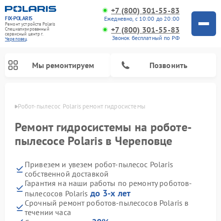
+7 (800) 301-55-83
FIX-POLARIS
Ежедневно, с 10:00 до 20:00
Ремонт устройств Polaris
+7 (800) 301-55-83
Специализированный
cервисный центр г.
Звонок бесплатный по РФ
Череповец
Мы ремонтируем
Позвонить
повце
Робот-пылесос Polaris ремонт гидросистемы
Ремонт гидросистемы на роботе-
пылесосе Polaris в Череповце
Привезем и увезем робот-пылесос Polaris
собственной доставкой
Гарантия на наши работы по ремонту роботов-
до 3-х лет
пылесосов Polaris
Ремонт вертикальных пылесосов Polaris
Ремонт водонагревателей Polaris
Ремонт микроволновых печей Polaris
Ремонт увлажнителей воздуха Polaris
Ремонт планетарных миксеров Polaris
Срочный ремонт роботов-пылесосов Polaris в
течении часа