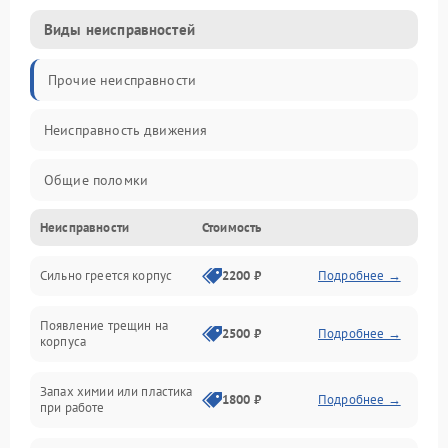
Виды неисправностей
Прочие неисправности
Неисправность движения
Общие поломки
Неисправности
Стоимость
Неисправность датчиков
Сильно греется корпус
2200 ₽
Подробнее →
Неисправность программного обеспечения
Появление трещин на
Проблемы с сигналом
2500 ₽
Подробнее →
корпуса
Неисправность резервуаров и систем подачи воды
Запах химии или пластика
1800 ₽
Подробнее →
при работе
Проблемы с механикой