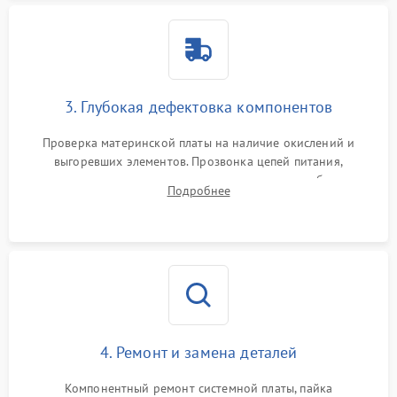
3. Глубокая дефектовка компонентов
Проверка материнской платы на наличие окислений и
выгоревших элементов. Прозвонка цепей питания,
тестирование приводных моторов колес и турбины
Подробнее
всасывания. Оценка состояния оптических и инфракрасных
датчиков, а также механизма лазерного дальномера.
4. Ремонт и замена деталей
Компонентный ремонт системной платы, пайка