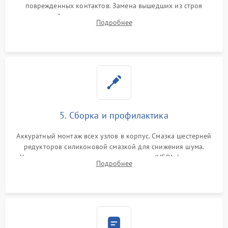
поврежденных контактов. Замена вышедших из строя
двигателей, изношенного аккумулятора, неисправного
Подробнее
лидара или помпы подачи воды. Восстановление шлейфов и
устранение последствий попадания влаги.
5. Сборка и профилактика
Аккуратный монтаж всех узлов в корпус. Смазка шестерней
редукторов силиконовой смазкой для снижения шума.
Установка новых расходных материалов (HEPA-фильтров,
Подробнее
микрофибры, щеток). Надежная фиксация разъемов и
проверка герметичности водяного контура.