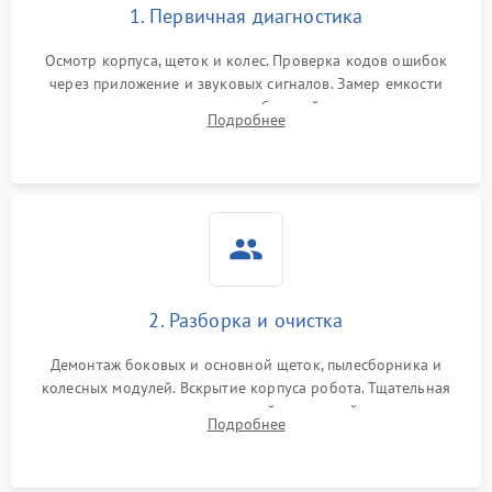
1. Первичная диагностика
Осмотр корпуса, щеток и колес. Проверка кодов ошибок
через приложение и звуковых сигналов. Замер емкости
аккумулятора и тестирование базовой станции зарядки.
Подробнее
Оценка работы лидара, бампера и датчиков падения для
локализации неисправности.
2. Разборка и очистка
Демонтаж боковых и основной щеток, пылесборника и
колесных модулей. Вскрытие корпуса робота. Тщательная
очистка внутренних полостей, шестерней и плат от
Подробнее
скопившейся пыли, волос и шерсти животных с
использованием сжатого воздуха и щеток.