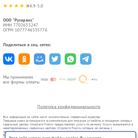
4.9-5.0
ООО "Русервис"
ИНН 7702633247
ОГРН 1077746335776
Поделиться в соц. сетях:
Мы принимаем
все формы оплаты
Политика конфиденциальности
Вся информация на сайте носит исключительно справочный характер.
Товарные знаки используются исключительно для описания устройств, в отношении которых
сервисные центры chr.polaris-fixer.ru предоставляют услуги по ремонту. Услуги оказываются в
неавторизованных сервисных центрах chr.polaris-fixer.ru, которые не связаны с
правообладателями товарных знаков или их официальными представителями.
Ремонт осуществляется для устройств, уже введенных в гражданский оборот в соответствии