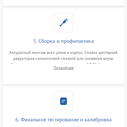
5. Сборка и профилактика
Аккуратный монтаж всех узлов в корпус. Смазка шестерней
редукторов силиконовой смазкой для снижения шума.
Установка новых расходных материалов (HEPA-фильтров,
Подробнее
микрофибры, щеток). Надежная фиксация разъемов и
проверка герметичности водяного контура.
6. Финальное тестирование и калибровка