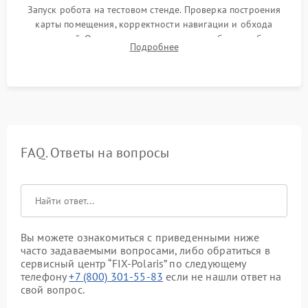
Запуск робота на тестовом стенде. Проверка построения
карты помещения, корректности навигации и обхода
препятствий. Оценка силы всасывания и работы турбины.
Подробнее
Тестирование автоматического возврата на док-станцию и
процесса зарядки.
FAQ. Ответы на вопросы
Вы можете ознакомиться с приведенными ниже
часто задаваемыми вопросами, либо обратиться в
сервисный центр “FIX-Polaris” по следующему
телефону
+7 (800) 301-55-83
если не нашли ответ на
свой вопрос.