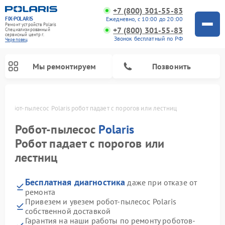
+7 (800) 301-55-83
FIX-POLARIS
Ежедневно, с 10:00 до 20:00
Ремонт устройств Polaris
+7 (800) 301-55-83
Специализированный
cервисный центр г.
Звонок бесплатный по РФ
Череповец
Мы ремонтируем
Позвонить
е
Робот-пылесос Polaris робот падает с порогов или лестниц
Робот-пылесос
Polaris
Робот падает с порогов или
лестниц
Бесплатная диагностика
даже при отказе от
ремонта
Привезем и увезем робот-пылесос Polaris
Ремонт вертикальных пылесосов Polaris
Ремонт водонагревателей Polaris
Ремонт микроволновых печей Polaris
Ремонт увлажнителей воздуха Polaris
Ремонт планетарных миксеров Polaris
собственной доставкой
Гарантия на наши работы по ремонту роботов-