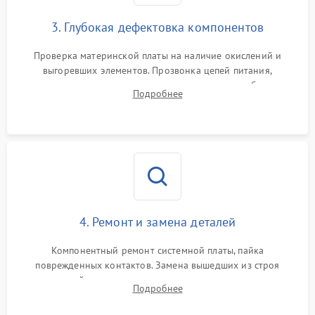
3. Глубокая дефектовка компонентов
Проверка материнской платы на наличие окислений и
выгоревших элементов. Прозвонка цепей питания,
тестирование приводных моторов колес и турбины
Подробнее
всасывания. Оценка состояния оптических и инфракрасных
датчиков, а также механизма лазерного дальномера.
4. Ремонт и замена деталей
Компонентный ремонт системной платы, пайка
поврежденных контактов. Замена вышедших из строя
двигателей, изношенного аккумулятора, неисправного
Подробнее
лидара или помпы подачи воды. Восстановление шлейфов и
устранение последствий попадания влаги.