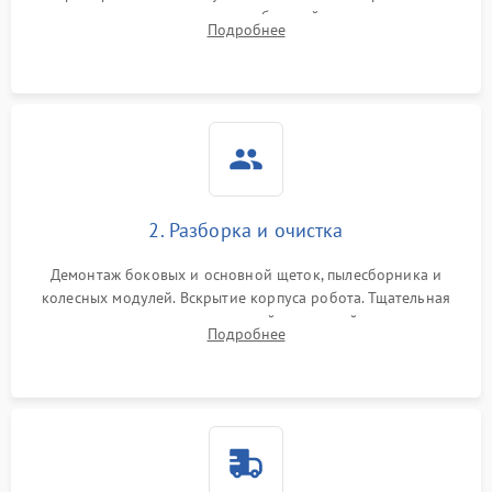
аккумулятора и тестирование базовой станции зарядки.
Подробнее
Оценка работы лидара, бампера и датчиков падения для
локализации неисправности.
2. Разборка и очистка
Демонтаж боковых и основной щеток, пылесборника и
колесных модулей. Вскрытие корпуса робота. Тщательная
очистка внутренних полостей, шестерней и плат от
Подробнее
скопившейся пыли, волос и шерсти животных с
использованием сжатого воздуха и щеток.