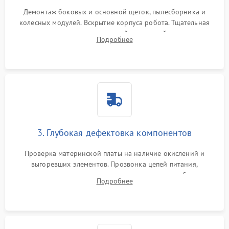
Демонтаж боковых и основной щеток, пылесборника и
колесных модулей. Вскрытие корпуса робота. Тщательная
очистка внутренних полостей, шестерней и плат от
Подробнее
скопившейся пыли, волос и шерсти животных с
использованием сжатого воздуха и щеток.
3. Глубокая дефектовка компонентов
Проверка материнской платы на наличие окислений и
выгоревших элементов. Прозвонка цепей питания,
тестирование приводных моторов колес и турбины
Подробнее
всасывания. Оценка состояния оптических и инфракрасных
датчиков, а также механизма лазерного дальномера.