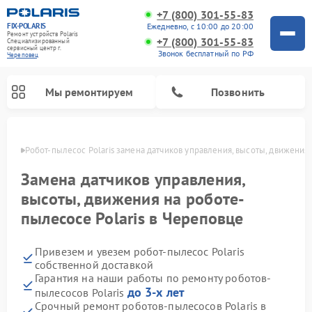
+7 (800) 301-55-83
FIX-POLARIS
Ежедневно, с 10:00 до 20:00
Ремонт устройств Polaris
+7 (800) 301-55-83
Специализированный
cервисный центр г.
Звонок бесплатный по РФ
Череповец
Мы ремонтируем
Позвонить
повце
Робот-пылесос Polaris замена датчиков управления, высоты, движения
Замена датчиков управления,
высоты, движения на роботе-
пылесосе Polaris в Череповце
Привезем и увезем робот-пылесос Polaris
собственной доставкой
Гарантия на наши работы по ремонту роботов-
Ремонт вертикальных пылесосов Polaris
Ремонт водонагревателей Polaris
Ремонт микроволновых печей Polaris
Ремонт увлажнителей воздуха Polaris
Ремонт планетарных миксеров Polaris
до 3-х лет
пылесосов Polaris
Срочный ремонт роботов-пылесосов Polaris в