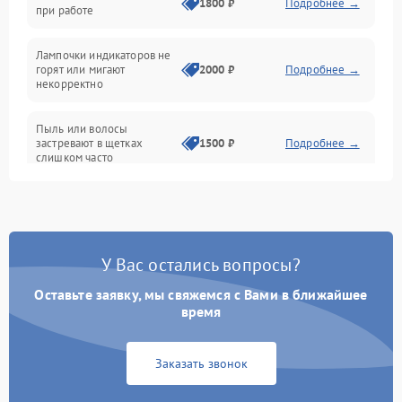
1800 ₽
Подробнее →
при работе
Проблемы с механикой
Лампочки индикаторов не
горят или мигают
2000 ₽
Подробнее →
Батарея
некорректно
Режим работы
Пыль или волосы
застревают в щетках
1500 ₽
Подробнее →
слишком часто
Программные сбои
У Вас остались вопросы?
Оставьте заявку, мы свяжемся с Вами в ближайшее
время
Заказать звонок