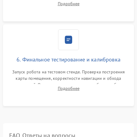
Установка новых расходных материалов (HEPA-фильтров,
Подробнее
микрофибры, щеток). Надежная фиксация разъемов и
проверка герметичности водяного контура.
6. Финальное тестирование и калибровка
Запуск робота на тестовом стенде. Проверка построения
карты помещения, корректности навигации и обхода
препятствий. Оценка силы всасывания и работы турбины.
Подробнее
Тестирование автоматического возврата на док-станцию и
процесса зарядки.
FAQ. Ответы на вопросы