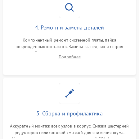
4. Ремонт и замена деталей
Компонентный ремонт системной платы, пайка
поврежденных контактов. Замена вышедших из строя
двигателей, изношенного аккумулятора, неисправного
Подробнее
лидара или помпы подачи воды. Восстановление шлейфов и
устранение последствий попадания влаги.
5. Сборка и профилактика
Аккуратный монтаж всех узлов в корпус. Смазка шестерней
редукторов силиконовой смазкой для снижения шума.