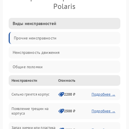
Polaris
Виды неисправностей
Прочие неисправности
Неисправность движения
Общие поломки
Неисправности
Стоимость
Неисправность датчиков
Сильно греется корпус
2200 ₽
Подробнее →
Неисправность программного обеспечения
Появление трещин на
Проблемы с сигналом
2500 ₽
Подробнее →
корпуса
Неисправность резервуаров и систем подачи воды
Запах химии или пластика