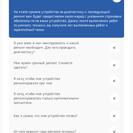
На этапе приема устройства на диагностику и последующий
ремонт вам будет предоставлен заказ-наряд с указанием страховых
обязательств на ваше устройство. Далее, после выполнения работ
по ремонту техники, вы получите акт выполненных работ и
гарантийный талон.
Я уже знаю в чем неисправность и какой
ремонт необходим. Для чего проводить
диагностику?
Мне нужен срочный ремонт. Сможете
сделать?
Я хочу, чтобы мое устройство
ремонтировали при мне.
Я хочу, чтобы мое устройство
ремонтировалось только оригинальными
запчастями.
Как я узнаю, что мое устройство готово?
От чего зависит срок ремонта техники?