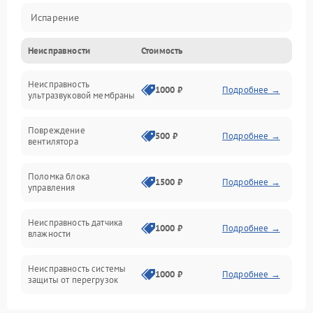
Испарение
Неисправности
Стоимость
Водяной тракт
Неисправность
Механические повреждения
1000 ₽
Подробнее →
ультразвуковой мембраны
Электропитание
Повреждение
500 ₽
Подробнее →
вентилятора
Управление
Поломка блока
1500 ₽
Подробнее →
управления
Датчики
Неисправность датчика
1000 ₽
Подробнее →
влажности
Неисправность системы
1000 ₽
Подробнее →
защиты от перегрузок