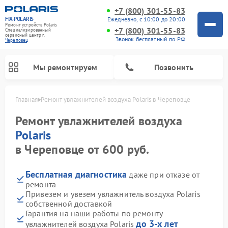
+7 (800) 301-55-83
FIX-POLARIS
Ежедневно, с 10:00 до 20:00
Ремонт устройств Polaris
+7 (800) 301-55-83
Специализированный
cервисный центр г.
Звонок бесплатный по РФ
Череповец
Мы ремонтируем
Позвонить
Главная
Ремонт увлажнителей воздуха Polaris в Череповце
Ремонт увлажнителей воздуха
Polaris
в Череповце от 600 руб.
Бесплатная диагностика
даже при отказе от
ремонта
Привезем и увезем увлажнитель воздуха Polaris
собственной доставкой
Ремонт вертикальных пылесосов Polaris
Ремонт водонагревателей Polaris
Ремонт микроволновых печей Polaris
Ремонт роботов-пылесосов Polaris
Ремонт планетарных миксеров Polaris
Гарантия на наши работы по ремонту
до 3-х лет
увлажнителей воздуха Polaris