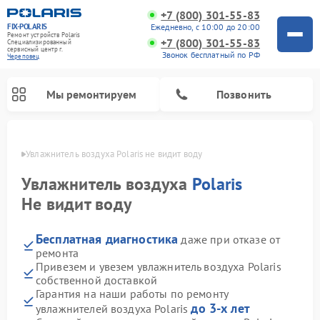
+7 (800) 301-55-83
FIX-POLARIS
Ежедневно, с 10:00 до 20:00
Ремонт устройств Polaris
+7 (800) 301-55-83
Специализированный
cервисный центр г.
Звонок бесплатный по РФ
Череповец
Мы ремонтируем
Позвонить
повце
Увлажнитель воздуха Polaris не видит воду
Увлажнитель воздуха
Polaris
Не видит воду
Бесплатная диагностика
даже при отказе от
ремонта
Привезем и увезем увлажнитель воздуха Polaris
собственной доставкой
Ремонт вертикальных пылесосов Polaris
Ремонт водонагревателей Polaris
Ремонт микроволновых печей Polaris
Ремонт роботов-пылесосов Polaris
Ремонт планетарных миксеров Polaris
Гарантия на наши работы по ремонту
до 3-х лет
увлажнителей воздуха Polaris