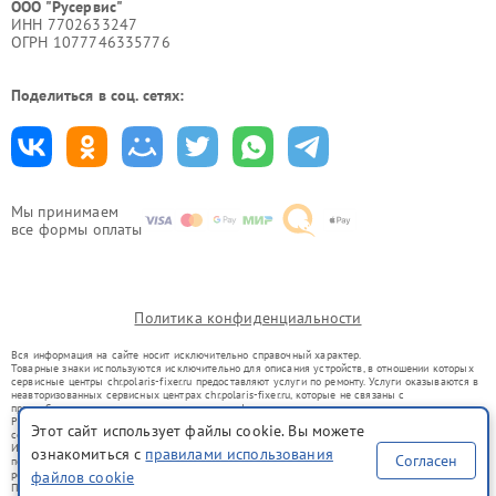
ООО "Русервис"
ИНН 7702633247
ОГРН 1077746335776
Поделиться в соц. сетях:
Мы принимаем
все формы оплаты
Политика конфиденциальности
Вся информация на сайте носит исключительно справочный характер.
Товарные знаки используются исключительно для описания устройств, в отношении которых
сервисные центры chr.polaris-fixer.ru предоставляют услуги по ремонту. Услуги оказываются в
неавторизованных сервисных центрах chr.polaris-fixer.ru, которые не связаны с
правообладателями товарных знаков или их официальными представителями.
Ремонт осуществляется для устройств, уже введенных в гражданский оборот в соответствии
Этот сайт использует файлы cookie. Вы можете
со статьей 1487 ГК РФ.
Использование товарных знаков не преследует цели индивидуализации услуг или введения
ознакомиться с
правилами использования
Согласен
потребителей в заблуждение, а служит для информирования о предоставляемых услугах по
файлов cookie
ремонту техники указанных брендов.
Представленная на сайте информация не является публичной офертой, определяемой