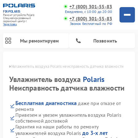
+7 (800) 301-55-83
FIX-POLARIS
Ежедневно, с 10:00 до 20:00
Ремонт устройств Polaris
+7 (800) 301-55-83
Специализированный
cервисный центр г.
Звонок бесплатный по РФ
Череповец
Мы ремонтируем
Позвонить
повце
Увлажнитель воздуха Polaris неисправность датчика влажности
Увлажнитель воздуха
Polaris
Неисправность датчика влажности
Бесплатная диагностика
даже при отказе от
ремонта
Привезем и увезем увлажнитель воздуха Polaris
собственной доставкой
Ремонт вертикальных пылесосов Polaris
Ремонт водонагревателей Polaris
Ремонт микроволновых печей Polaris
Ремонт роботов-пылесосов Polaris
Ремонт планетарных миксеров Polaris
Гарантия на наши работы по ремонту
до 3-х лет
увлажнителей воздуха Polaris