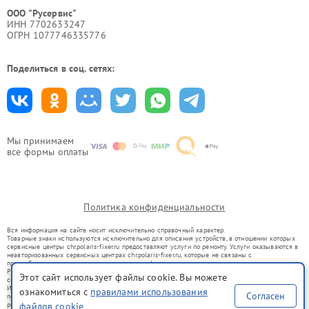
ООО "Русервис"
ИНН 7702633247
ОГРН 1077746335776
Поделиться в соц. сетях:
Мы принимаем
все формы оплаты
Политика конфиденциальности
Вся информация на сайте носит исключительно справочный характер.
Товарные знаки используются исключительно для описания устройств, в отношении которых
сервисные центры chr.polaris-fixer.ru предоставляют услуги по ремонту. Услуги оказываются в
неавторизованных сервисных центрах chr.polaris-fixer.ru, которые не связаны с
правообладателями товарных знаков или их официальными представителями.
Ремонт осуществляется для устройств, уже введенных в гражданский оборот в соответствии
Этот сайт использует файлы cookie. Вы можете
со статьей 1487 ГК РФ.
Использование товарных знаков не преследует цели индивидуализации услуг или введения
ознакомиться с
правилами использования
Согласен
потребителей в заблуждение, а служит для информирования о предоставляемых услугах по
файлов cookie
ремонту техники указанных брендов.