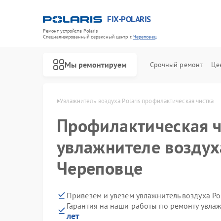
FIX-POLARIS
Ремонт устройств Polaris
Специализированный cервисный центр г.
Череповец
Мы ремонтируем
Срочный ремонт
Це
Polaris в Череповце
Увлажнитель воздуха Polaris профилактическая чистка
Профилактическая ч
увлажнителе воздуха
Череповце
Привезем и увезем увлажнитель воздуха Po
Гарантия на наши работы по ремонту увлаж
лет
Ремонт водонагревателей Polaris
Ремонт микроволновых печей Polaris
Ремонт роботов-пылесосов Polaris
Ремонт вертикальных пылесосов Polaris
Ремонт планетарных миксеров Polaris