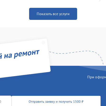
Показать все услуги
й на ремонт
При оформл
Отправить заявку и получить 1500 ₽