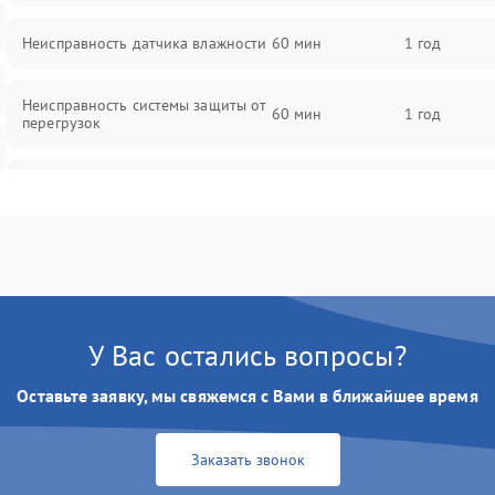
Неисправность датчика влажности
60 мин
1 год
Неисправность системы защиты от
60 мин
1 год
перегрузок
Повреждение системы
60 мин
1 год
автоматического отключения
Поломка системы защиты от
60 мин
1 год
короткого замыкания
Неисправность системы защиты от
У Вас остались вопросы?
60 мин
1 год
перегрева
Оставьте заявку, мы свяжемся с Вами в ближайшее время
Повреждение системы защиты от
60 мин
1 год
перенапряжения
Заказать звонок