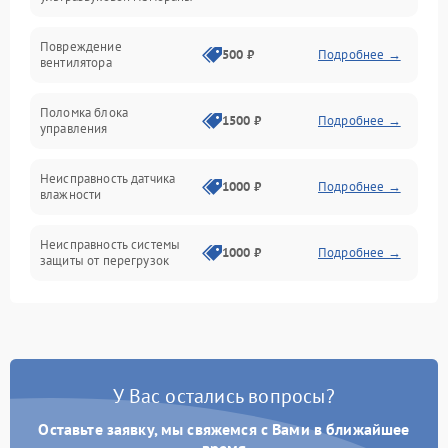
Электропитание
Повреждение
500 ₽
Подробнее →
вентилятора
Управление
Поломка блока
1500 ₽
Подробнее →
управления
Датчики
Неисправность датчика
1000 ₽
Подробнее →
влажности
Неисправность системы
1000 ₽
Подробнее →
защиты от перегрузок
Повреждение системы
автоматического
1000 ₽
Подробнее →
отключения
У Вас остались вопросы?
Поломка системы защиты
1000 ₽
Подробнее →
от короткого замыкания
Оставьте заявку, мы свяжемся с Вами в ближайшее