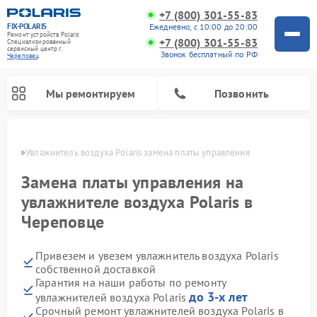
+7 (800) 301-55-83
FIX-POLARIS
Ежедневно, с 10:00 до 20:00
Ремонт устройств Polaris
+7 (800) 301-55-83
Специализированный
cервисный центр г.
Звонок бесплатный по РФ
Череповец
Мы ремонтируем
Позвонить
повце
Увлажнитель воздуха Polaris замена платы управления
Замена платы управления на
увлажнителе воздуха Polaris в
Череповце
Привезем и увезем увлажнитель воздуха Polaris
собственной доставкой
Гарантия на наши работы по ремонту
Ремонт вертикальных пылесосов Polaris
Ремонт водонагревателей Polaris
Ремонт микроволновых печей Polaris
Ремонт роботов-пылесосов Polaris
Ремонт планетарных миксеров Polaris
до 3-х лет
увлажнителей воздуха Polaris
Срочный ремонт увлажнителей воздуха Polaris в