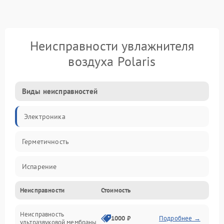
Неисправности увлажнителя
воздуха Polaris
Виды неисправностей
Электроника
Герметичность
Испарение
Неисправности
Стоимость
Водяной тракт
Неисправность
Механические повреждения
1000 ₽
Подробнее →
ультразвуковой мембраны