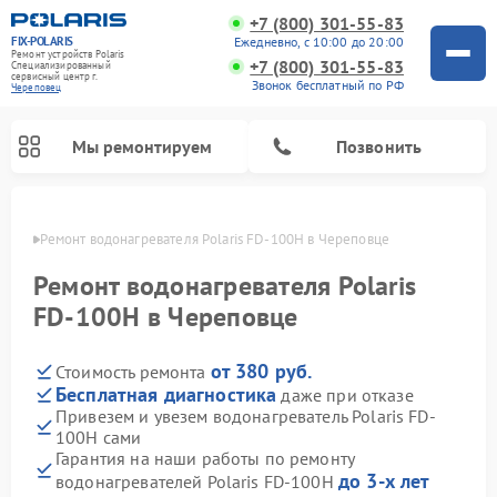
+7 (800) 301-55-83
FIX-POLARIS
Ежедневно, с 10:00 до 20:00
Ремонт устройств Polaris
+7 (800) 301-55-83
Специализированный
cервисный центр г.
Звонок бесплатный по РФ
Череповец
Мы ремонтируем
Позвонить
повце
Ремонт водонагревателя Polaris FD-100H в Череповце
Ремонт водонагревателя Polaris
FD-100H в Череповце
от 380 руб.
Стоимость ремонта
Бесплатная диагностика
даже при отказе
Привезем и увезем водонагреватель Polaris FD-
100H сами
Ремонт вертикальных пылесосов Polaris
Ремонт роботов-пылесосов Polaris
Ремонт микроволновых печей Polaris
Ремонт увлажнителей воздуха Polaris
Ремонт планетарных миксеров Polaris
Гарантия на наши работы по ремонту
до 3-х лет
водонагревателей Polaris FD-100H