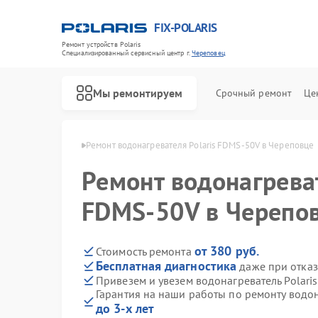
FIX-POLARIS
Ремонт устройств Polaris
Специализированный cервисный центр г.
Череповец
Мы ремонтируем
Срочный ремонт
Це
Polaris в Череповце
Ремонт водонагревателя Polaris FDMS-50V в Череповце
Ремонт водонагреват
FDMS-50V в Черепо
от 380 руб.
Стоимость ремонта
Бесплатная диагностика
даже при отказ
Привезем и увезем водонагреватель Polari
Гарантия на наши работы по ремонту водон
до 3-х лет
Ремонт микроволновых печей Polaris
Ремонт роботов-пылесосов Polaris
Ремонт увлажнителей воздуха Polaris
Ремонт вертикальных пылесосов Polaris
Ремонт планетарных миксеров Polaris