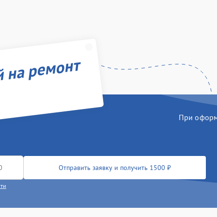
й на ремонт
При оформл
Отправить заявку и получить 1500 ₽
сти