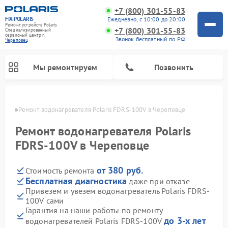
+7 (800) 301-55-83
FIX-POLARIS
Ежедневно, с 10:00 до 20:00
Ремонт устройств Polaris
+7 (800) 301-55-83
Специализированный
cервисный центр г.
Звонок бесплатный по РФ
Череповец
Мы ремонтируем
Позвонить
повце
Ремонт водонагревателя Polaris FDRS-100V в Череповце
Ремонт водонагревателя Polaris
FDRS-100V в Череповце
от 380 руб.
Стоимость ремонта
Бесплатная диагностика
даже при отказе
Привезем и увезем водонагреватель Polaris FDRS-
100V сами
Ремонт вертикальных пылесосов Polaris
Ремонт роботов-пылесосов Polaris
Ремонт микроволновых печей Polaris
Ремонт увлажнителей воздуха Polaris
Ремонт планетарных миксеров Polaris
Гарантия на наши работы по ремонту
до 3-х лет
водонагревателей Polaris FDRS-100V