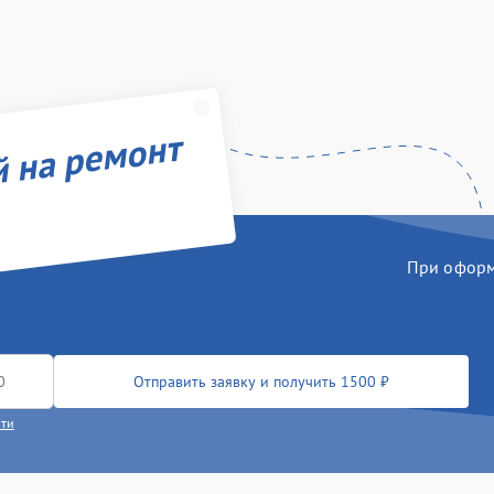
й на ремонт
При оформл
Отправить заявку и получить 1500 ₽
сти