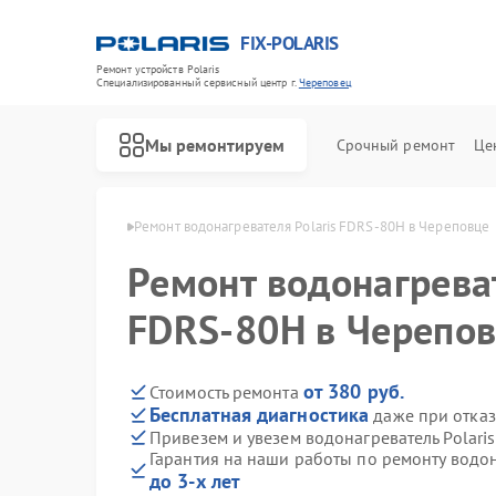
FIX-POLARIS
Ремонт устройств Polaris
Специализированный cервисный центр г.
Череповец
Мы ремонтируем
Срочный ремонт
Це
Polaris в Череповце
Ремонт водонагревателя Polaris FDRS-80H в Череповце
Ремонт водонагреват
FDRS-80H в Черепо
от 380 руб.
Стоимость ремонта
Бесплатная диагностика
даже при отказ
Привезем и увезем водонагреватель Polari
Гарантия на наши работы по ремонту водон
до 3-х лет
Ремонт микроволновых печей Polaris
Ремонт роботов-пылесосов Polaris
Ремонт увлажнителей воздуха Polaris
Ремонт вертикальных пылесосов Polaris
Ремонт планетарных миксеров Polaris