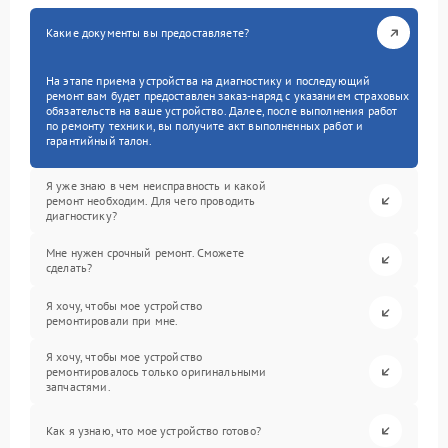
Какие документы вы предоставляете?
На этапе приема устройства на диагностику и последующий
ремонт вам будет предоставлен заказ-наряд с указанием страховых
обязательств на ваше устройство. Далее, после выполнения работ
по ремонту техники, вы получите акт выполненных работ и
гарантийный талон.
Я уже знаю в чем неисправность и какой
ремонт необходим. Для чего проводить
диагностику?
Мне нужен срочный ремонт. Сможете
сделать?
Я хочу, чтобы мое устройство
ремонтировали при мне.
Я хочу, чтобы мое устройство
ремонтировалось только оригинальными
запчастями.
Как я узнаю, что мое устройство готово?