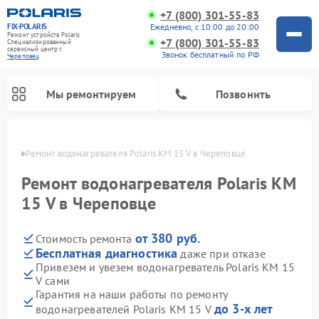
+7 (800) 301-55-83
FIX-POLARIS
Ежедневно, с 10:00 до 20:00
Ремонт устройств Polaris
+7 (800) 301-55-83
Специализированный
cервисный центр г.
Звонок бесплатный по РФ
Череповец
Мы ремонтируем
Позвонить
повце
Ремонт водонагревателя Polaris KM 15 V в Череповце
Ремонт водонагревателя Polaris KM
15 V в Череповце
от 380 руб.
Стоимость ремонта
Бесплатная диагностика
даже при отказе
Привезем и увезем водонагреватель Polaris KM 15
V сами
Ремонт вертикальных пылесосов Polaris
Ремонт роботов-пылесосов Polaris
Ремонт микроволновых печей Polaris
Ремонт увлажнителей воздуха Polaris
Ремонт планетарных миксеров Polaris
Гарантия на наши работы по ремонту
до 3-х лет
водонагревателей Polaris KM 15 V