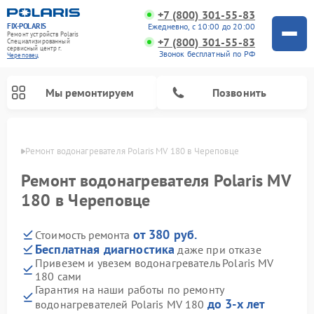
+7 (800) 301-55-83
FIX-POLARIS
Ежедневно, с 10:00 до 20:00
Ремонт устройств Polaris
+7 (800) 301-55-83
Специализированный
cервисный центр г.
Звонок бесплатный по РФ
Череповец
Мы ремонтируем
Позвонить
повце
Ремонт водонагревателя Polaris MV 180 в Череповце
Ремонт водонагревателя Polaris MV
180 в Череповце
от 380 руб.
Стоимость ремонта
Бесплатная диагностика
даже при отказе
Привезем и увезем водонагреватель Polaris MV
180 сами
Ремонт вертикальных пылесосов Polaris
Ремонт роботов-пылесосов Polaris
Ремонт микроволновых печей Polaris
Ремонт увлажнителей воздуха Polaris
Ремонт планетарных миксеров Polaris
Гарантия на наши работы по ремонту
до 3-х лет
водонагревателей Polaris MV 180