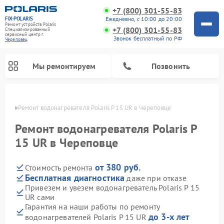
+7 (800) 301-55-83
FIX-POLARIS
Ежедневно, с 10:00 до 20:00
Ремонт устройств Polaris
+7 (800) 301-55-83
Специализированный
cервисный центр г.
Звонок бесплатный по РФ
Череповец
Мы ремонтируем
Позвонить
повце
Ремонт водонагревателя Polaris P 15 UR в Череповце
Ремонт водонагревателя Polaris P
15 UR в Череповце
от 380 руб.
Стоимость ремонта
Бесплатная диагностика
даже при отказе
Привезем и увезем водонагреватель Polaris P 15
UR сами
Ремонт вертикальных пылесосов Polaris
Ремонт роботов-пылесосов Polaris
Ремонт микроволновых печей Polaris
Ремонт увлажнителей воздуха Polaris
Ремонт планетарных миксеров Polaris
Гарантия на наши работы по ремонту
до 3-х лет
водонагревателей Polaris P 15 UR