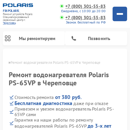
+7 (800) 301-55-83
FIX-POLARIS
Ежедневно, с 10:00 до 20:00
Ремонт устройств Polaris
+7 (800) 301-55-83
Специализированный
cервисный центр г.
Звонок бесплатный по РФ
Череповец
Мы ремонтируем
Позвонить
повце
Ремонт водонагревателя Polaris PS-65VP в Череповце
Ремонт водонагревателя Polaris
PS-65VP в Череповце
от 380 руб.
Стоимость ремонта
Бесплатная диагностика
даже при отказе
Привезем и увезем водонагреватель Polaris PS-
65VP сами
Ремонт вертикальных пылесосов Polaris
Ремонт роботов-пылесосов Polaris
Ремонт микроволновых печей Polaris
Ремонт увлажнителей воздуха Polaris
Ремонт планетарных миксеров Polaris
Гарантия на наши работы по ремонту
до 3-х лет
водонагревателей Polaris PS-65VP