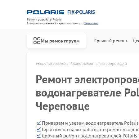
FIX-POLARIS
Ремонт устройств Polaris
Специализированный cервисный центр г.
Череповец
Мы ремонтируем
Срочный ремонт
Це
Polaris в Череповце
Водонагреватель Polaris ремонт электропроводки
Ремонт электропров
водонагревателе Pol
Череповце
Привезем и увезем водонагреватель Polari
Гарантия на наши работы по ремонту водон
Срочный ремонт водонагревателей Polaris 
Ремонт микроволновых печей Polaris
Ремонт роботов-пылесосов Polaris
Ремонт увлажнителей воздуха Polaris
Ремонт вертикальных пылесосов Polaris
Ремонт планетарных миксеров Polaris