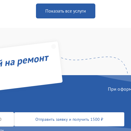
Показать все услуги
й на ремонт
При оформл
Отправить заявку и получить 1500 ₽
сти