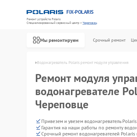
FIX-POLARIS
Ремонт устройств Polaris
Специализированный cервисный центр г.
Череповец
Мы ремонтируем
Срочный ремонт
Це
Polaris в Череповце
Водонагреватель Polaris ремонт модуля управления
Ремонт модуля упра
водонагревателе Pol
Череповце
Привезем и увезем водонагреватель Polari
Гарантия на наши работы по ремонту водон
Срочный ремонт водонагревателей Polaris 
Ремонт микроволновых печей Polaris
Ремонт роботов-пылесосов Polaris
Ремонт увлажнителей воздуха Polaris
Ремонт вертикальных пылесосов Polaris
Ремонт планетарных миксеров Polaris