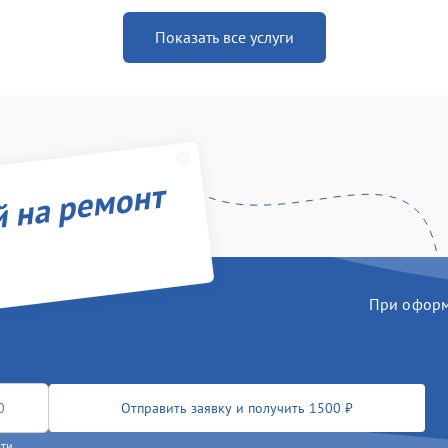
Показать все услуги
й на ремонт
При оформл
Отправить заявку и получить 1500 ₽
сти