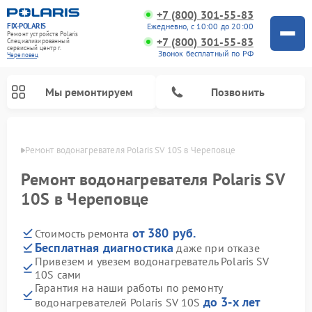
+7 (800) 301-55-83
FIX-POLARIS
Ежедневно, с 10:00 до 20:00
Ремонт устройств Polaris
+7 (800) 301-55-83
Специализированный
cервисный центр г.
Звонок бесплатный по РФ
Череповец
Мы ремонтируем
Позвонить
повце
Ремонт водонагревателя Polaris SV 10S в Череповце
Ремонт водонагревателя Polaris SV
10S в Череповце
от 380 руб.
Стоимость ремонта
Бесплатная диагностика
даже при отказе
Привезем и увезем водонагреватель Polaris SV
10S сами
Ремонт вертикальных пылесосов Polaris
Ремонт роботов-пылесосов Polaris
Ремонт микроволновых печей Polaris
Ремонт увлажнителей воздуха Polaris
Ремонт планетарных миксеров Polaris
Гарантия на наши работы по ремонту
до 3-х лет
водонагревателей Polaris SV 10S