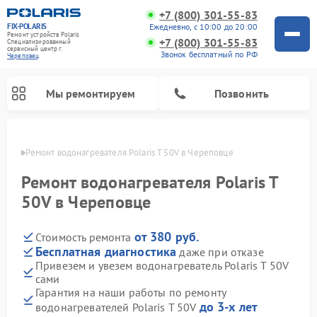
+7 (800) 301-55-83
FIX-POLARIS
Ежедневно, с 10:00 до 20:00
Ремонт устройств Polaris
+7 (800) 301-55-83
Специализированный
cервисный центр г.
Звонок бесплатный по РФ
Череповец
Мы ремонтируем
Позвонить
повце
Ремонт водонагревателя Polaris T 50V в Череповце
Ремонт водонагревателя Polaris T
50V в Череповце
от 380 руб.
Стоимость ремонта
Бесплатная диагностика
даже при отказе
Привезем и увезем водонагреватель Polaris T 50V
сами
Ремонт вертикальных пылесосов Polaris
Ремонт роботов-пылесосов Polaris
Ремонт микроволновых печей Polaris
Ремонт увлажнителей воздуха Polaris
Ремонт планетарных миксеров Polaris
Гарантия на наши работы по ремонту
до 3-х лет
водонагревателей Polaris T 50V