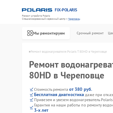
FIX-POLARIS
Ремонт устройств Polaris
Специализированный cервисный центр г.
Череповец
Мы ремонтируем
Срочный ремонт
Це
Polaris в Череповце
Ремонт водонагревателя Polaris T 80HD в Череповце
Ремонт водонагреват
80HD в Череповце
от 380 руб.
Стоимость ремонта
Бесплатная диагностика
даже при отказ
Привезем и увезем водонагреватель Polari
Гарантия на наши работы по ремонту водон
3-х лет
Ремонт микроволновых печей Polaris
Ремонт роботов-пылесосов Polaris
Ремонт увлажнителей воздуха Polaris
Ремонт вертикальных пылесосов Polaris
Ремонт планетарных миксеров Polaris