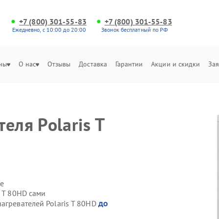
+7 (800) 301-55-83
+7 (800) 301-55-83
Ежедневно, с 10:00 до 20:00
Звонок бесплатный по РФ
ны
О нас
Отзывы
Доставка
Гарантии
Акции и скидки
Зая
еля Polaris T
е
s T 80HD сами
до
агревателей Polaris T 80HD