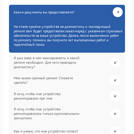
Какие документы вы предоставляете?
На этапе приема устройства на диагностику и последующий
ремонт вам будет предоставлен заказ-наряд с указанием страховых
обязательств на ваше устройство. Далее, после выполнения работ
по ремонту техники, вы получите акт выполненных работ и
гарантийный талон.
Я уже знаю в чем неисправность и какой
ремонт необходим. Для чего проводить
диагностику?
Мне нужен срочный ремонт. Сможете
сделать?
Я хочу, чтобы мое устройство
ремонтировали при мне.
Я хочу, чтобы мое устройство
ремонтировалось только оригинальными
запчастями.
Как я узнаю, что мое устройство готово?