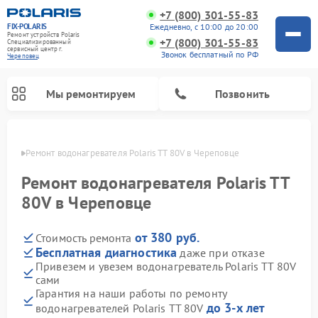
+7 (800) 301-55-83
FIX-POLARIS
Ежедневно, с 10:00 до 20:00
Ремонт устройств Polaris
+7 (800) 301-55-83
Специализированный
cервисный центр г.
Звонок бесплатный по РФ
Череповец
Мы ремонтируем
Позвонить
повце
Ремонт водонагревателя Polaris TT 80V в Череповце
Ремонт водонагревателя Polaris TT
80V в Череповце
от 380 руб.
Стоимость ремонта
Бесплатная диагностика
даже при отказе
Привезем и увезем водонагреватель Polaris TT 80V
сами
Ремонт вертикальных пылесосов Polaris
Ремонт роботов-пылесосов Polaris
Ремонт микроволновых печей Polaris
Ремонт увлажнителей воздуха Polaris
Ремонт планетарных миксеров Polaris
Гарантия на наши работы по ремонту
до 3-х лет
водонагревателей Polaris TT 80V