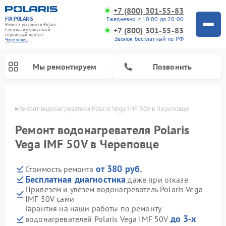
+7 (800) 301-55-83
FIX-POLARIS
Ежедневно, с 10:00 до 20:00
Ремонт устройств Polaris
+7 (800) 301-55-83
Специализированный
cервисный центр г.
Звонок бесплатный по РФ
Череповец
Мы ремонтируем
Позвонить
повце
Ремонт водонагревателя Polaris Vega IMF 50V в Череповце
Ремонт водонагревателя Polaris
Vega IMF 50V в Череповце
от 380 руб.
Стоимость ремонта
Бесплатная диагностика
даже при отказе
Привезем и увезем водонагреватель Polaris Vega
IMF 50V сами
Ремонт вертикальных пылесосов Polaris
Ремонт роботов-пылесосов Polaris
Ремонт микроволновых печей Polaris
Ремонт увлажнителей воздуха Polaris
Ремонт планетарных миксеров Polaris
Гарантия на наши работы по ремонту
до 3-х
водонагревателей Polaris Vega IMF 50V