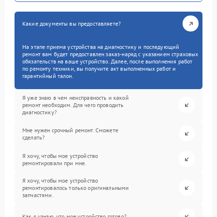
Какие документы вы предоставляете?
На этапе приема устройства на диагностику и последующий
ремонт вам будет предоставлен заказ-наряд с указанием страховых
обязательств на ваше устройство. Далее, после выполнения работ
по ремонту техники, вы получите акт выполненных работ и
гарантийный талон.
Я уже знаю в чем неисправность и какой
ремонт необходим. Для чего проводить
диагностику?
Мне нужен срочный ремонт. Сможете
сделать?
Я хочу, чтобы мое устройство
ремонтировали при мне.
Я хочу, чтобы мое устройство
ремонтировалось только оригинальными
запчастями.
Как я узнаю, что мое устройство готово?