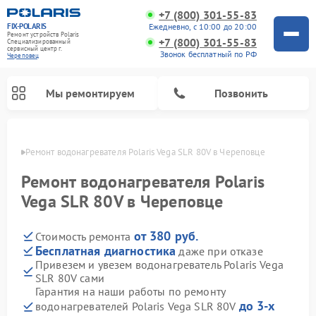
+7 (800) 301-55-83
FIX-POLARIS
Ежедневно, с 10:00 до 20:00
Ремонт устройств Polaris
+7 (800) 301-55-83
Специализированный
cервисный центр г.
Звонок бесплатный по РФ
Череповец
Мы ремонтируем
Позвонить
повце
Ремонт водонагревателя Polaris Vega SLR 80V в Череповце
Ремонт водонагревателя Polaris
Vega SLR 80V в Череповце
от 380 руб.
Стоимость ремонта
Бесплатная диагностика
даже при отказе
Привезем и увезем водонагреватель Polaris Vega
SLR 80V сами
Ремонт вертикальных пылесосов Polaris
Ремонт роботов-пылесосов Polaris
Ремонт микроволновых печей Polaris
Ремонт увлажнителей воздуха Polaris
Ремонт планетарных миксеров Polaris
Гарантия на наши работы по ремонту
до 3-х
водонагревателей Polaris Vega SLR 80V