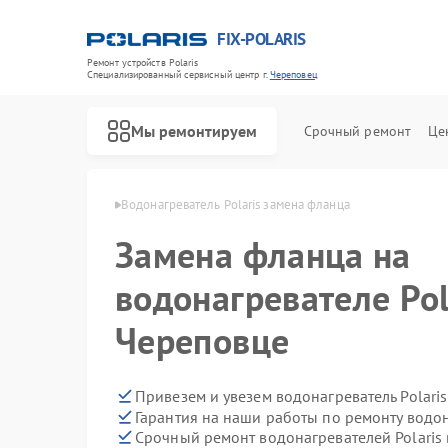
FIX-POLARIS
Ремонт устройств Polaris
Специализированный cервисный центр г.
Череповец
Мы ремонтируем
Срочный ремонт
Це
Polaris в Череповце
Водонагреватель Polaris замена фланца
Замена фланца на
водонагревателе Pol
Череповце
Привезем и увезем водонагреватель Polari
Гарантия на наши работы по ремонту водон
Срочный ремонт водонагревателей Polaris 
Ремонт микроволновых печей Polaris
Ремонт роботов-пылесосов Polaris
Ремонт увлажнителей воздуха Polaris
Ремонт вертикальных пылесосов Polaris
Ремонт планетарных миксеров Polaris