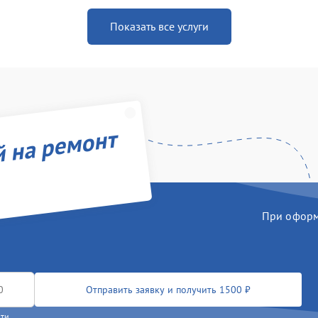
Показать все услуги
й на ремонт
При оформл
Отправить заявку и получить 1500 ₽
сти