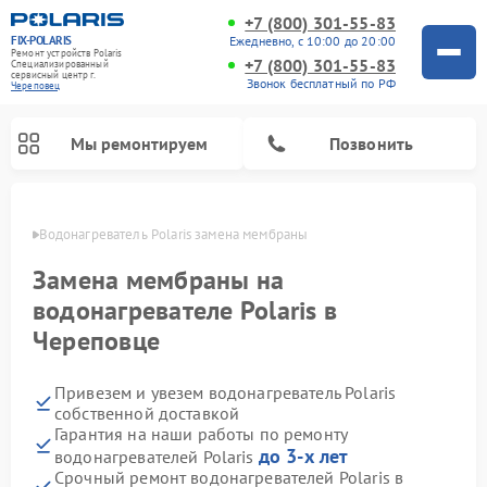
+7 (800) 301-55-83
FIX-POLARIS
Ежедневно, с 10:00 до 20:00
Ремонт устройств Polaris
+7 (800) 301-55-83
Специализированный
cервисный центр г.
Звонок бесплатный по РФ
Череповец
Мы ремонтируем
Позвонить
повце
Водонагреватель Polaris замена мембраны
Замена мембраны на
водонагревателе Polaris в
Череповце
Привезем и увезем водонагреватель Polaris
собственной доставкой
Гарантия на наши работы по ремонту
Ремонт вертикальных пылесосов Polaris
Ремонт роботов-пылесосов Polaris
Ремонт микроволновых печей Polaris
Ремонт увлажнителей воздуха Polaris
Ремонт планетарных миксеров Polaris
до 3-х лет
водонагревателей Polaris
Срочный ремонт водонагревателей Polaris в